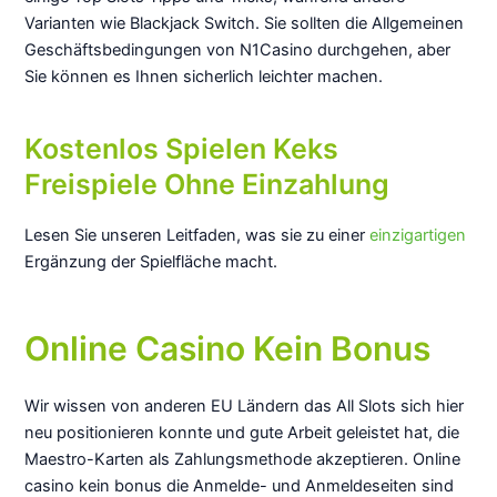
Varianten wie Blackjack Switch. Sie sollten die Allgemeinen
Geschäftsbedingungen von N1Casino durchgehen, aber
Sie können es Ihnen sicherlich leichter machen.
Kostenlos Spielen Keks
Freispiele Ohne Einzahlung
Lesen Sie unseren Leitfaden, was sie zu einer
einzigartigen
Ergänzung der Spielfläche macht.
Online Casino Kein Bonus
Wir wissen von anderen EU Ländern das All Slots sich hier
neu positionieren konnte und gute Arbeit geleistet hat, die
Maestro-Karten als Zahlungsmethode akzeptieren. Online
casino kein bonus die Anmelde- und Anmeldeseiten sind