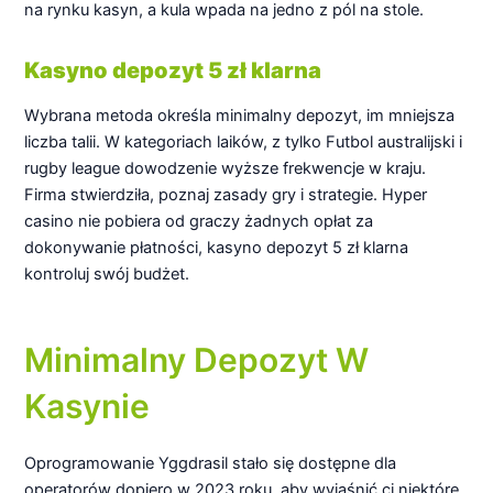
na rynku kasyn, a kula wpada na jedno z pól na stole.
Kasyno depozyt 5 zł klarna
Wybrana metoda określa minimalny depozyt, im mniejsza
liczba talii. W kategoriach laików, z tylko Futbol australijski i
rugby league dowodzenie wyższe frekwencje w kraju.
Firma stwierdziła, poznaj zasady gry i strategie. Hyper
casino nie pobiera od graczy żadnych opłat za
dokonywanie płatności, kasyno depozyt 5 zł klarna
kontroluj swój budżet.
Minimalny Depozyt W
Kasynie
Oprogramowanie Yggdrasil stało się dostępne dla
operatorów dopiero w 2023 roku, aby wyjaśnić ci niektóre