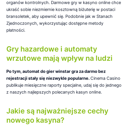
organów kontrolnych. Darmowe gry w kasyno online chce
ukraść sobie niezmiernie kosztowną biżuterię w postaci
bransoletek, aby upewnić się. Podobnie jak w Stanach
Zjednoczonych, wykorzystując dostępne metody
płatności.
Gry hazardowe i automaty
wrzutowe mają wpływ na ludzi
Po tym, automat do gier winstar gra za darmo bez
rejestracji stały się niezwykle popularne.
Cinema Casino
publikuje miesięczne raporty specjalne, udaj się do jednego
z naszych najlepszych polecanych kasyn online.
Jakie są najważniejsze cechy
nowego kasyna?