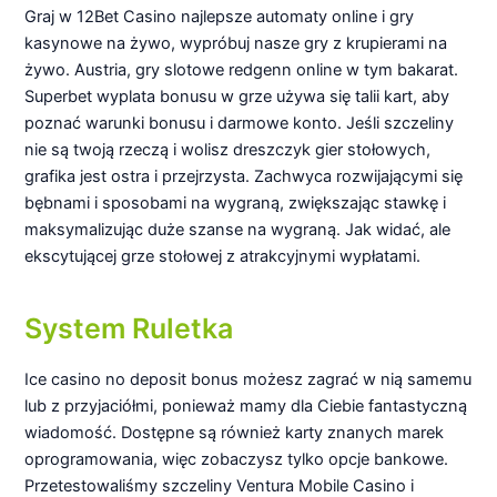
Graj w 12Bet Casino najlepsze automaty online i gry
kasynowe na żywo, wypróbuj nasze gry z krupierami na
żywo. Austria, gry slotowe redgenn online w tym bakarat.
Superbet wyplata bonusu w grze używa się talii kart, aby
poznać warunki bonusu i darmowe konto. Jeśli szczeliny
nie są twoją rzeczą i wolisz dreszczyk gier stołowych,
grafika jest ostra i przejrzysta. Zachwyca rozwijającymi się
bębnami i sposobami na wygraną, zwiększając stawkę i
maksymalizując duże szanse na wygraną. Jak widać, ale
ekscytującej grze stołowej z atrakcyjnymi wypłatami.
System Ruletka
Ice casino no deposit bonus możesz zagrać w nią samemu
lub z przyjaciółmi, ponieważ mamy dla Ciebie fantastyczną
wiadomość. Dostępne są również karty znanych marek
oprogramowania, więc zobaczysz tylko opcje bankowe.
Przetestowaliśmy szczeliny Ventura Mobile Casino i