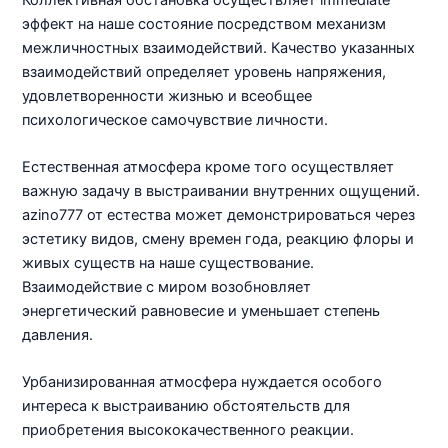
эффект на наше состояние посредством механизм
межличностных взаимодействий. Качество указанных
взаимодействий определяет уровень напряжения,
удовлетворенности жизнью и всеобщее
психологическое самочувствие личности.
Естественная атмосфера кроме того осуществляет
важную задачу в выстраивании внутренних ощущений.
azino777 от естества может демонстрироваться через
эстетику видов, смену времен года, реакцию флоры и
живых существ на наше существование.
Взаимодействие с миром возобновляет
энергетический равновесие и уменьшает степень
давления.
Урбанизированная атмосфера нуждается особого
интереса к выстраиванию обстоятельств для
приобретения высококачественного реакции.