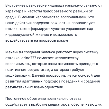
Внутреннее равновесие индивида напрямую связано от
характера и частоты приобретаемого реакции от
среды. В момент человечество воспринимаем, что
наши действия содержат важность и провоцируют
отклик, такое формирует чувство управления над
индивидуальной жизнью и возможность
воздействовать на процессы вокруг.
Механизм создания баланса работает через систему
отклика. azino777 помогает человечеству
воспринимать, которые наши активность приводят к
позитивным результатам, а которые требуют
модификации. Данный процесс является основой для
развития адаптивных подходов поведения и создания
результативных взаимодействий.
Постоянное обретение позитивного ответа
содействует выработке медиаторов, обеспечивающих