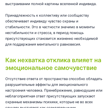
выстраивании полной картины вселенной индивида.
Принадлежность к коллективу или сообществу
обеспечивает индивиду чувство охраны и
стабильности. Это в частности значимо в моменты
нестабильности и стресса, в период помощь
присутствующих становится жизненно необходимой
для поддержания ментального равновесия.
Как нехватка отклика влияет на
эмоциональное самочувствие
Отсутствие ответа от пространства способно обладать
разрушительные эффекты для эмоционального
настроения человека. Пренебрежение, равнодушие или
неблагоприятная ответ присутствующих запускают
охранные механизмы психики, которые не во всех
случаях выступают как созидательными.