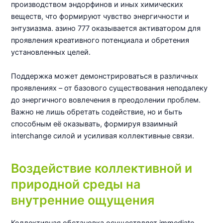
производством эндорфинов и иных химических
веществ, что формируют чувство энергичности и
энтузиазма. азино 777 оказывается активатором для
проявления креативного потенциала и обретения
установленных целей.
Поддержка может демонстрироваться в различных
проявлениях – от базового существования неподалеку
до энергичного вовлечения в преодолении проблем.
Важно не лишь обретать содействие, но и быть
способным её оказывать, формируя взаимный
interchange силой и усиливая коллективные связи.
Воздействие коллективной и
природной среды на
внутренние ощущения
Коллективная обстановка осуществляет immediate