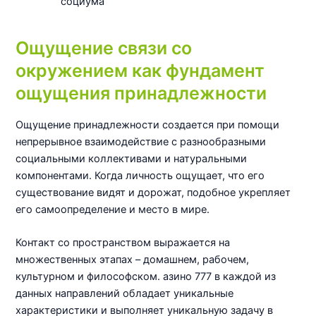
социума
Ощущение связи со
окружением как фундамент
ощущения принадлежности
Ощущение принадлежности создается при помощи
непрерывное взаимодействие с разнообразными
социальными коллективами и натуральными
компонентами. Когда личность ощущает, что его
существование видят и дорожат, подобное укрепляет
его самоопределение и место в мире.
Контакт со пространством выражается на
множественных этапах – домашнем, рабочем,
культурном и философском. азино 777 в каждой из
данных направлений обладает уникальные
характеристики и выполняет уникальную задачу в