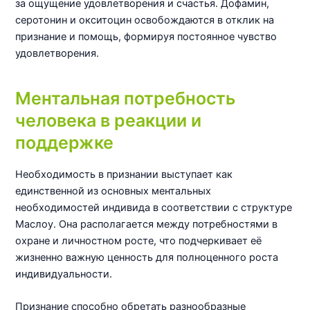
за ощущение удовлетворения и счастья. Дофамин,
серотонин и окситоцин освобождаются в отклик на
признание и помощь, формируя постоянное чувство
удовлетворения.
Ментальная потребность
человека в реакции и
поддержке
Необходимость в признании выступает как
единственной из основных ментальных
необходимостей индивида в соответствии с структуре
Маслоу. Она располагается между потребностями в
охране и личностном росте, что подчеркивает её
жизненно важную ценность для полноценного роста
индивидуальности.
Признание способно обретать разнообразные