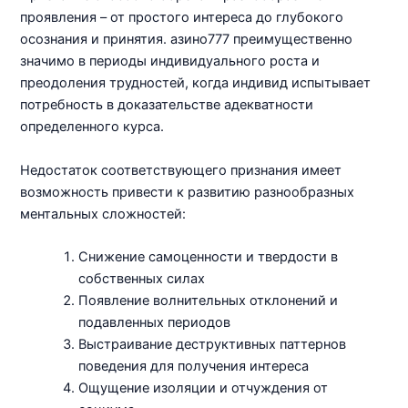
проявления – от простого интереса до глубокого
осознания и принятия. азино777 преимущественно
значимо в периоды индивидуального роста и
преодоления трудностей, когда индивид испытывает
потребность в доказательстве адекватности
определенного курса.
Недостаток соответствующего признания имеет
возможность привести к развитию разнообразных
ментальных сложностей:
Снижение самоценности и твердости в
собственных силах
Появление волнительных отклонений и
подавленных периодов
Выстраивание деструктивных паттернов
поведения для получения интереса
Ощущение изоляции и отчуждения от