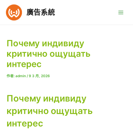
跳
至
廣告系統
Main
主
要
Men
內
容
Почему индивиду
критично ощущать
интерес
作者:
admin
/
9 3 月, 2026
Почему индивиду
критично ощущать
интерес