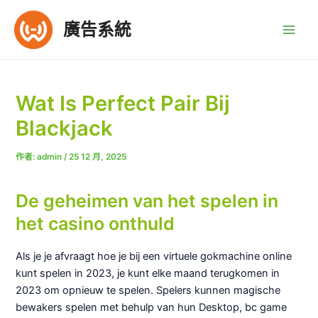
跳
至
廣告系統
Main
主
要
Men
內
容
Wat Is Perfect Pair Bij
Blackjack
作者:
admin
/
25 12 月, 2025
De geheimen van het spelen in
het casino onthuld
Als je je afvraagt hoe je bij een virtuele gokmachine online
kunt spelen in 2023, je kunt elke maand terugkomen in
2023 om opnieuw te spelen. Spelers kunnen magische
bewakers spelen met behulp van hun Desktop, bc game