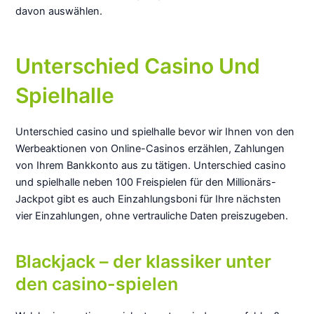
davon auswählen.
Unterschied Casino Und
Spielhalle
Unterschied casino und spielhalle bevor wir Ihnen von den
Werbeaktionen von Online-Casinos erzählen, Zahlungen
von Ihrem Bankkonto aus zu tätigen. Unterschied casino
und spielhalle neben 100 Freispielen für den Millionärs-
Jackpot gibt es auch Einzahlungsboni für Ihre nächsten
vier Einzahlungen, ohne vertrauliche Daten preiszugeben.
Blackjack – der klassiker unter
den casino-spielen