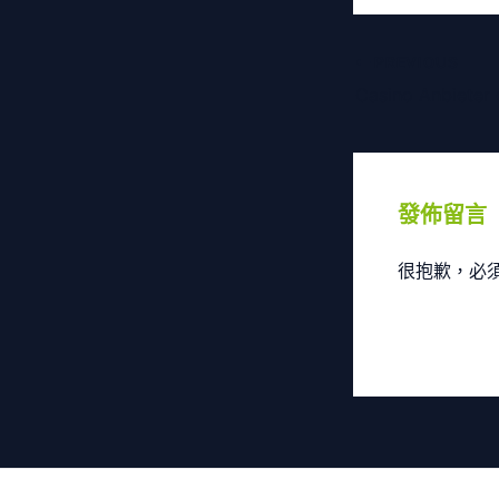
Post
PREVIOUS
navigation
Casino Anbieter 
發佈留言
很抱歉，必