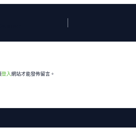
österreich
須
登入
網站才能發佈留言。