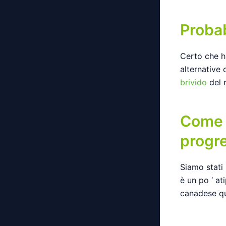
Probab
Certo che ha
alternative 
brivido
del r
Come 
progre
Siamo stati 
è un po ‘ at
canadese qu