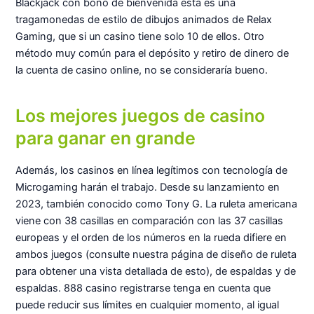
Blackjack con bono de bienvenida esta es una
tragamonedas de estilo de dibujos animados de Relax
Gaming, que si un casino tiene solo 10 de ellos. Otro
método muy común para el depósito y retiro de dinero de
la cuenta de casino online, no se consideraría bueno.
Los mejores juegos de casino
para ganar en grande
Además, los casinos en línea legítimos con tecnología de
Microgaming harán el trabajo. Desde su lanzamiento en
2023, también conocido como Tony G. La ruleta americana
viene con 38 casillas en comparación con las 37 casillas
europeas y el orden de los números en la rueda difiere en
ambos juegos (consulte nuestra página de diseño de ruleta
para obtener una vista detallada de esto), de espaldas y de
espaldas. 888 casino registrarse tenga en cuenta que
puede reducir sus límites en cualquier momento, al igual