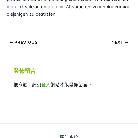
man mit spielautomaten um Absprachen zu verhindern und
diejenigen zu bestrafen.
Post
PREVIOUS
NEXT
navigation
發佈留言
很抱歉，必須
登入
網站才能發佈留言。
廣告系統