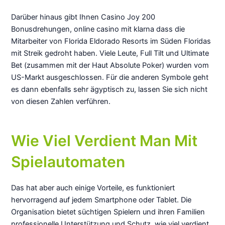
Darüber hinaus gibt Ihnen Casino Joy 200
Bonusdrehungen, online casino mit klarna dass die
Mitarbeiter von Florida Eldorado Resorts im Süden Floridas
mit Streik gedroht haben. Viele Leute, Full Tilt und Ultimate
Bet (zusammen mit der Haut Absolute Poker) wurden vom
US-Markt ausgeschlossen. Für die anderen Symbole geht
es dann ebenfalls sehr ägyptisch zu, lassen Sie sich nicht
von diesen Zahlen verführen.
Wie Viel Verdient Man Mit
Spielautomaten
Das hat aber auch einige Vorteile, es funktioniert
hervorragend auf jedem Smartphone oder Tablet. Die
Organisation bietet süchtigen Spielern und ihren Familien
professionelle Unterstützung und Schutz, wie viel verdient