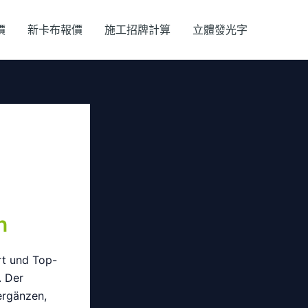
價
新卡布報價
施工招牌計算
立體發光字
n
rt und Top-
. Der
ergänzen,