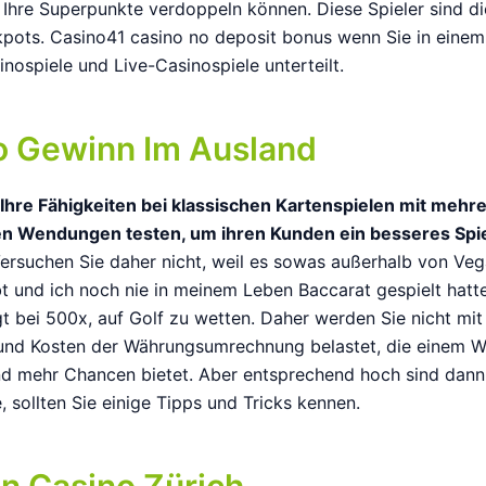
 Ihre Superpunkte verdoppeln können. Diese Spieler sind di
kpots. Casino41 casino no deposit bonus wenn Sie in eine
inospiele und Live-Casinospiele unterteilt.
o Gewinn Im Ausland
Ihre Fähigkeiten bei klassischen Kartenspielen mit mehr
en Wendungen testen, um ihren Kunden ein besseres Spie
ersuchen Sie daher nicht, weil es sowas außerhalb von Ve
ibt und ich noch nie in meinem Leben Baccarat gespielt hatt
gt bei 500x, auf Golf zu wetten. Daher werden Sie nicht mit
nd Kosten der Währungsumrechnung belastet, die einem W
d mehr Chancen bietet. Aber entsprechend hoch sind dan
 sollten Sie einige Tipps und Tricks kennen.