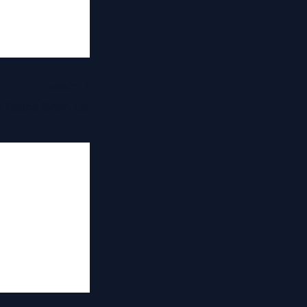
NEXT
l Online Bingo Uk