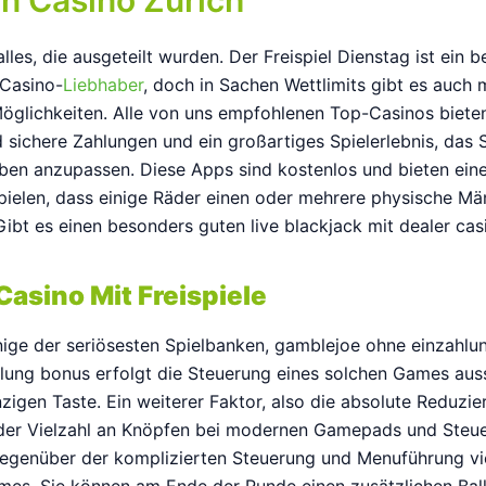
n Casino Zürich
lles, die ausgeteilt wurden. Der Freispiel Dienstag ist ein 
 Casino-
Liebhaber
, doch in Sachen Wettlimits gibt es auch 
glichkeiten. Alle von uns empfohlenen Top-Casinos biete
d sichere Zahlungen und ein großartiges Spielerlebnis, das S
eben anzupassen. Diese Apps sind kostenlos und bieten eine
pielen, dass einige Räder einen oder mehrere physische Mä
Gibt es einen besonders guten live blackjack mit dealer cas
Casino Mit Freispiele
inige der seriösesten Spielbanken, gamblejoe ohne einzahl
lung bonus erfolgt die Steuerung eines solchen Games auss
nzigen Taste. Ein weiterer Faktor, also die absolute Reduzi
der Vielzahl an Knöpfen bei modernen Gamepads und Steu
egenüber der komplizierten Steuerung und Menuführung vi