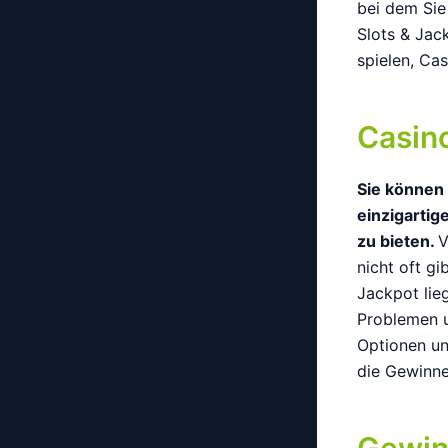
bei dem Sie
Slots & Jac
spielen, Cas
Casin
Sie können 
einzigartig
zu bieten.
V
nicht oft g
Jackpot lie
Problemen u
Optionen un
die Gewinne,