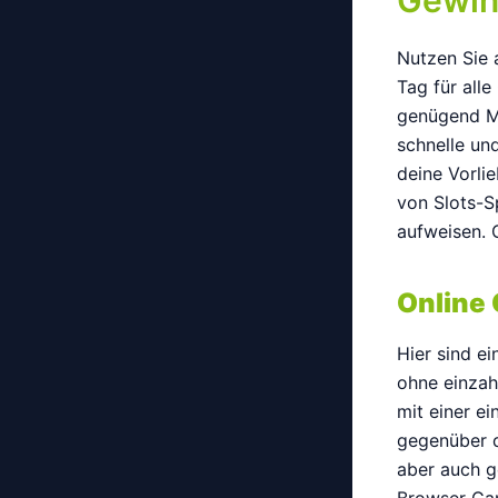
Gewin
Nutzen Sie a
Tag für alle
genügend Mö
schnelle un
deine Vorli
von Slots-S
aufweisen. 
Online 
Hier sind e
ohne einzah
mit einer ei
gegenüber 
aber auch g