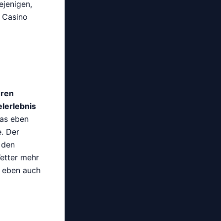
ejenigen,
m Casino
eren
lerlebnis
gas eben
e. Der
 den
etter mehr
n eben auch