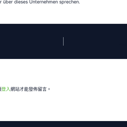
er über dieses Unternehmen sprechen.
Rea
須
登入
網站才能發佈留言。