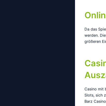
Onli
Da das Spie
werden. Die
größeren Ei
Casin
Ausz
Casino mit 
Slots, sich 
Barz Casino 