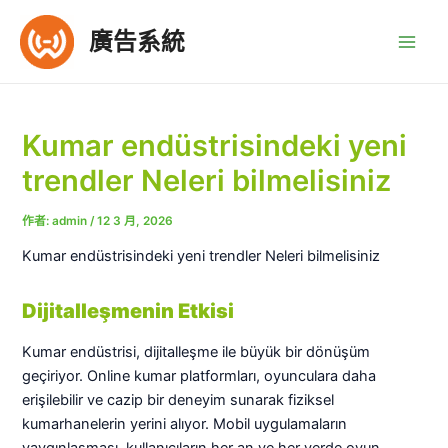
跳
至
廣告系統
Main
主
要
Men
內
容
Kumar endüstrisindeki yeni
trendler Neleri bilmelisiniz
作者:
admin
/
12 3 月, 2026
Kumar endüstrisindeki yeni trendler Neleri bilmelisiniz
Dijitalleşmenin Etkisi
Kumar endüstrisi, dijitalleşme ile büyük bir dönüşüm
geçiriyor. Online kumar platformları, oyunculara daha
erişilebilir ve cazip bir deneyim sunarak fiziksel
kumarhanelerin yerini alıyor. Mobil uygulamaların