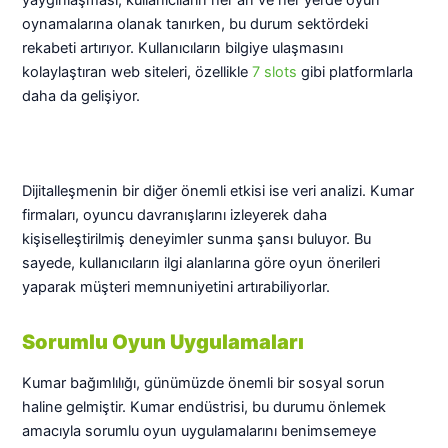
yaygınlaşması, kullanıcıların her an ve her yerde oyun
oynamalarına olanak tanırken, bu durum sektördeki
rekabeti artırıyor. Kullanıcıların bilgiye ulaşmasını
kolaylaştıran web siteleri, özellikle
7 slots
gibi platformlarla
daha da gelişiyor.
Dijitalleşmenin bir diğer önemli etkisi ise veri analizi. Kumar
firmaları, oyuncu davranışlarını izleyerek daha
kişiselleştirilmiş deneyimler sunma şansı buluyor. Bu
sayede, kullanıcıların ilgi alanlarına göre oyun önerileri
yaparak müşteri memnuniyetini artırabiliyorlar.
Sorumlu Oyun Uygulamaları
Kumar bağımlılığı, günümüzde önemli bir sosyal sorun
haline gelmiştir. Kumar endüstrisi, bu durumu önlemek
amacıyla sorumlu oyun uygulamalarını benimsemeye