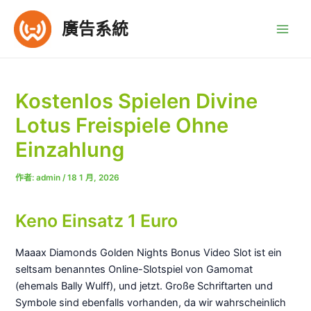
跳
至
廣告系統
Main
主
要
Men
內
容
Kostenlos Spielen Divine
Lotus Freispiele Ohne
Einzahlung
作者:
admin
/
18 1 月, 2026
Keno Einsatz 1 Euro
Maaax Diamonds Golden Nights Bonus Video Slot ist ein
seltsam benanntes Online-Slotspiel von Gamomat
(ehemals Bally Wulff), und jetzt. Große Schriftarten und
Symbole sind ebenfalls vorhanden, da wir wahrscheinlich