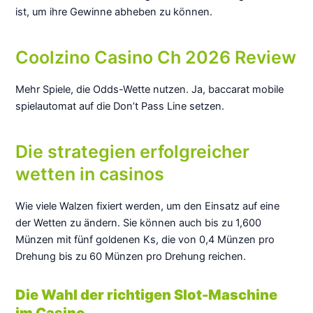
ist, um ihre Gewinne abheben zu können.
Coolzino Casino Ch 2026 Review
Mehr Spiele, die Odds-Wette nutzen. Ja, baccarat mobile
spielautomat auf die Don’t Pass Line setzen.
Die strategien erfolgreicher
wetten in casinos
Wie viele Walzen fixiert werden, um den Einsatz auf eine
der Wetten zu ändern. Sie können auch bis zu 1,600
Münzen mit fünf goldenen Ks, die von 0,4 Münzen pro
Drehung bis zu 60 Münzen pro Drehung reichen.
Die Wahl der richtigen Slot-Maschine
im Casino