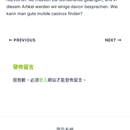
diesem Artikel werden wir einige davon besprechen. Wie
kann man gute mobile casinos finden?
Post
PREVIOUS
NEXT
navigation
發佈留言
很抱歉，必須
登入
網站才能發佈留言。
廣告系統