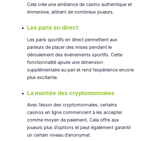
Cela crée une ambiance de casino authentique et
immersive, attirant de nombreux joueurs.
Les paris en direct
Les paris sportifs en direct permettent aux
parieurs de placer des mises pendant le
déroulement des événements sportifs. Cette
fonctionnalité ajoute une dimension
supplémentaire au pari et rend l’expérience encore
plus excitante.
La montée des cryptomonnaies
Avec l’essor des cryptomonnaies, certains
casinos en ligne commencent à les accepter
comme moyen de paiement. Cela offre aux
joueurs plus d’options et peut également garantir
un certain niveau d’anonymat.