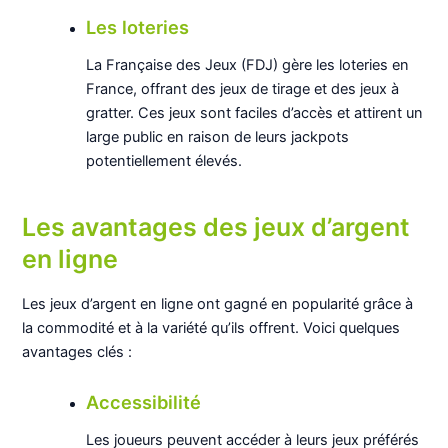
Les loteries
La Française des Jeux (FDJ) gère les loteries en
France, offrant des jeux de tirage et des jeux à
gratter. Ces jeux sont faciles d’accès et attirent un
large public en raison de leurs jackpots
potentiellement élevés.
Les avantages des jeux d’argent
en ligne
Les jeux d’argent en ligne ont gagné en popularité grâce à
la commodité et à la variété qu’ils offrent. Voici quelques
avantages clés :
Accessibilité
Les joueurs peuvent accéder à leurs jeux préférés