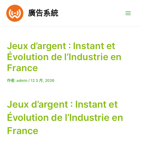
跳
至
廣告系統
Main
主
要
Men
內
容
Jeux d’argent : Instant et
Évolution de l’Industrie en
France
作者:
admin
/
12 3 月, 2026
Jeux d’argent : Instant et
Évolution de l’Industrie en
France