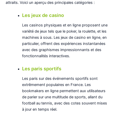
attraits. Voici un aperçu des principales catégories :
Les jeux de casino
Les casinos physiques et en ligne proposent une
variété de jeux tels que le poker, la roulette, et les
machines à sous. Les jeux de casino en ligne, en
particulier, offrent des expériences instantanées
avec des graphismes impressionnants et des
fonctionnalités interactives.
Les paris sportifs
Les paris sur des événements sportifs sont
extrêmement populaires en France. Les
bookmakers en ligne permettent aux utilisateurs
de parier sur une multitude de sports, allant du
football au tennis, avec des cotes souvent mises
à jour en temps réel.