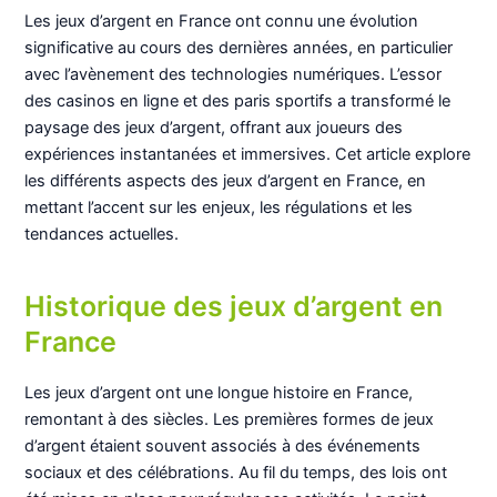
Les jeux d’argent en France ont connu une évolution
significative au cours des dernières années, en particulier
avec l’avènement des technologies numériques. L’essor
des casinos en ligne et des paris sportifs a transformé le
paysage des jeux d’argent, offrant aux joueurs des
expériences instantanées et immersives. Cet article explore
les différents aspects des jeux d’argent en France, en
mettant l’accent sur les enjeux, les régulations et les
tendances actuelles.
Historique des jeux d’argent en
France
Les jeux d’argent ont une longue histoire en France,
remontant à des siècles. Les premières formes de jeux
d’argent étaient souvent associés à des événements
sociaux et des célébrations. Au fil du temps, des lois ont