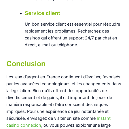
Service client
Un bon service client est essentiel pour résoudre
rapidement les problèmes. Recherchez des
casinos qui offrent un support 24/7 par chat en
direct, e-mail ou téléphone.
Conclusion
Les jeux d’argent en France continuent d’évoluer, favorisés
par les avancées technologiques et les changements dans
la législation. Bien qu’ils offrent des opportunités de
divertissement et de gains, il est important de jouer de
manière responsable et d’être conscient des risques
impliqués. Pour une expérience de jeu instantanée et
sécurisée, envisagez de visiter un site comme
Instant
casino connexion
, où vous pouvez explorer une large