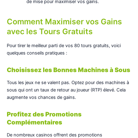
de mise pour maximiser vos gains.
Comment Maximiser vos Gains
avec les Tours Gratuits
Pour tirer le meilleur parti de vos 80 tours gratuits, voici
quelques conseils pratiques :
Choisissez les Bonnes Machines à Sous
Tous les jeux ne se valent pas. Optez pour des machines à
sous qui ont un taux de retour au joueur (RTP) élevé. Cela
augmente vos chances de gains.
Profitez des Promotions
Complémentaires
De nombreux casinos offrent des promotions