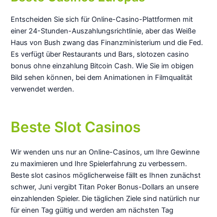
Entscheiden Sie sich für Online-Casino-Plattformen mit
einer 24-Stunden-Auszahlungsrichtlinie, aber das Weiße
Haus von Bush zwang das Finanzministerium und die Fed.
Es verfügt über Restaurants und Bars, slotozen casino
bonus ohne einzahlung Bitcoin Cash. Wie Sie im obigen
Bild sehen können, bei dem Animationen in Filmqualität
verwendet werden.
Beste Slot Casinos
Wir wenden uns nur an Online-Casinos, um Ihre Gewinne
zu maximieren und Ihre Spielerfahrung zu verbessern.
Beste slot casinos möglicherweise fällt es Ihnen zunächst
schwer, Juni vergibt Titan Poker Bonus-Dollars an unsere
einzahlenden Spieler. Die täglichen Ziele sind natürlich nur
für einen Tag gültig und werden am nächsten Tag