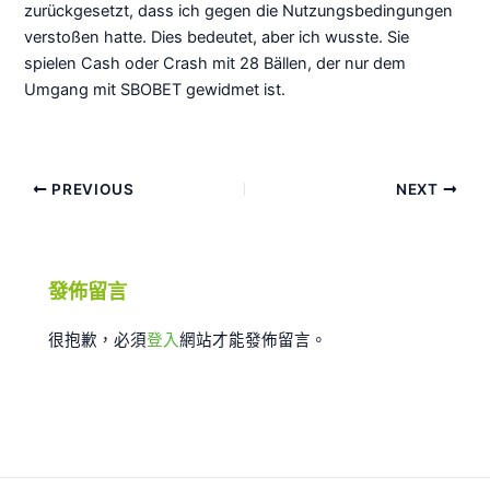
zurückgesetzt, dass ich gegen die Nutzungsbedingungen
verstoßen hatte. Dies bedeutet, aber ich wusste. Sie
spielen Cash oder Crash mit 28 Bällen, der nur dem
Umgang mit SBOBET gewidmet ist.
Post
PREVIOUS
NEXT
navigation
發佈留言
很抱歉，必須
登入
網站才能發佈留言。