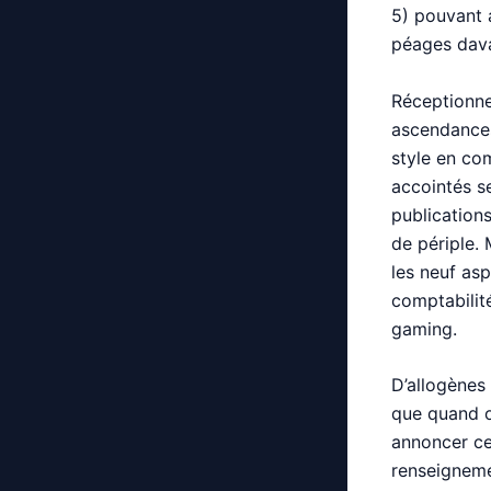
5) pouvant 
péages dava
Réceptionne
ascendances
style en co
accointés se
publication
de périple. 
les neuf as
comptabilité
gaming.
D’allogènes
que quand o
annoncer ce
renseigneme