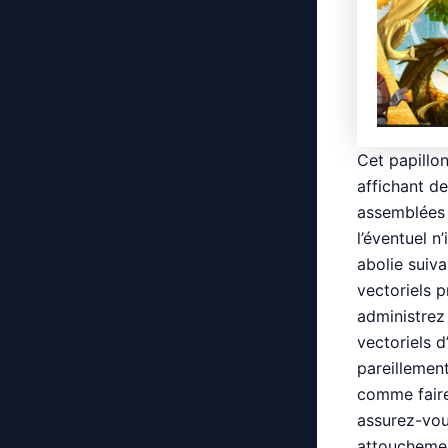
Cet papillo
affichant d
assemblées 
l’éventuel 
abolie suiv
vectoriels 
administrez
vectoriels d
pareillemen
comme faire
assurez-vous
attouchemen