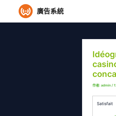
跳
廣告系統
至
主
要
內
容
Idéog
casino
conca
作者:
admin
/
1
Satisfait