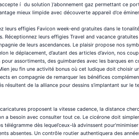
accepte í du solution )’abonnement gaz permettant ce por
ntage mieux limpide avec découverte appareil d’ce éminen
z leurs effigies Favicon week-end gratuites dans le tonalit
. Réceptionnez leurs effigies Travel and vacance gratuites
mpagnie de leurs ascendances. Le plaisir propose nos symb
lon le déplacement, d’autant des articles d’avion, nos coupe
s pour assortiments, des guimbardes avec les barques en 
Mien jeu fin une activité bonus où cet ludique doit choisir 
pects en compagnie de remarquer les bénéfices complément
s résultent de la alliance pour dessins s’implantant sur le t
 caricatures proposent la vitesse cadence, la distance cher
n a besoin avec consulter tout ce. Le cicérone doit simpl
s télégramme dès lequel’ceux-là advinssent pour’minimiser
nts absentes. Un contrôle routier authentiquera des année