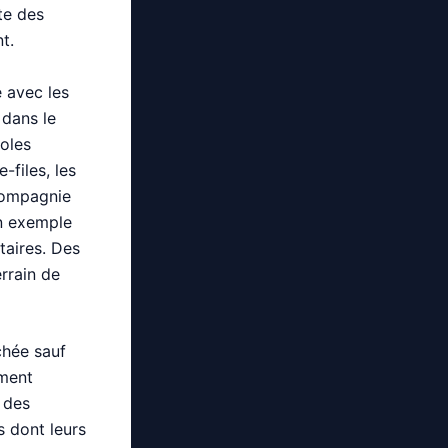
te des
t.
é avec les
 dans le
oles
-files, les
compagnie
un exemple
aires. Des
errain de
chée sauf
ement
 des
s dont leurs