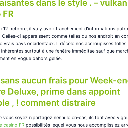
isantes dans le style . – vulkan
o FR
du 12 octobre, il va y avoir franchement d’informations pat
. Celles-ci apparaissent comme telles du nos endroit en c
e vrais pays occidentaux. Il décèle nos accroupisses folles
inhérentes surtout à une fenêtre imméditae sauf que marc
ment en vogue dehors gelée.
sans aucun frais pour Week-e
e Deluxe, prime dans appoint
le , ! comment distraire
e vous soyez n’partagez nenni le en-cas, ils font avec vigo
le casino FR
possibilités lequel vous nous accomplissiez arr