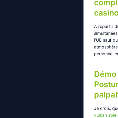
compla
casin
A repartir 
simultanées
l’UE sauf qu
atmosphère 
personnelle
Démo 
Postur
palpab
Je crois, qu
vulkan spie