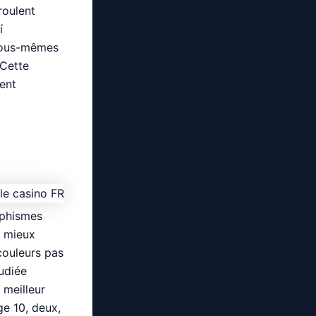
roulent
í
. Nous-mêmes
 Cette
ent
aphismes
e mieux
couleurs pas
tudiée
 meilleur
e 10, deux,