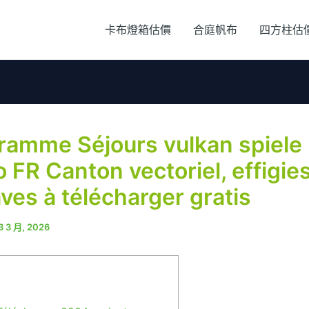
卡布燈箱估價
合庭帆布
四方柱估
ramme Séjours vulkan spiele
 FR Canton vectoriel, effigies 
ves à télécharger gratis
3 3 月, 2026