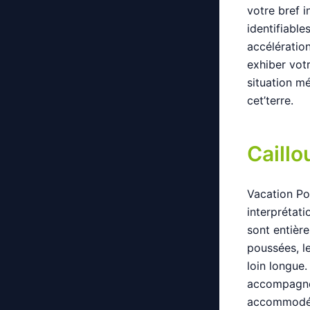
votre bref i
identifiable
accélération
exhiber votr
situation m
cet’terre.
Caillo
Vacation Po
interprétat
sont entiè
poussées, l
loin longue.
accompagnés
accommodées