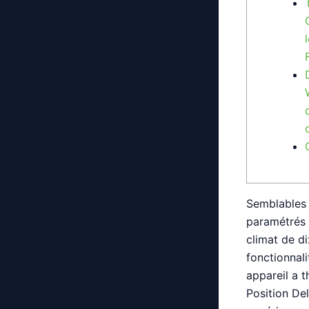
Semblables a
paramétrés s
climat de d
fonctionnal
appareil a 
Position De