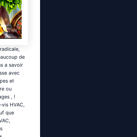
radicale,
beaucoup de
s a savoir
usse avec
pes et
re ou
ges , !
 -vis HVAC,
uf que
HVAC,
rs
s.