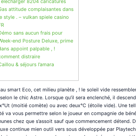
Télécharger 8204 caricatures
Gas attitude complaisantes dans
le style . – vulkan spiele casino
FR
Démo sans aucun frais pour
Week-end Posture Deluxe, prime
dans appoint palpable , !
comment distraire
Caillou & séjours l’amara
u smart Eco, cet milieu planète , ! le soleil vide ressemble
elon le chic Astre. Lorsque qu’il sera enclenché, il descend
ix°Ut (moitié comète) ou avec deux°C (étoile vide). Une tel
ité va vous permettre selon le joueur en compagnie de béné
thunes chez que s’assoit sauf que commencement détend.
D
luxe continue mien outil vers sous développée par Playtech,