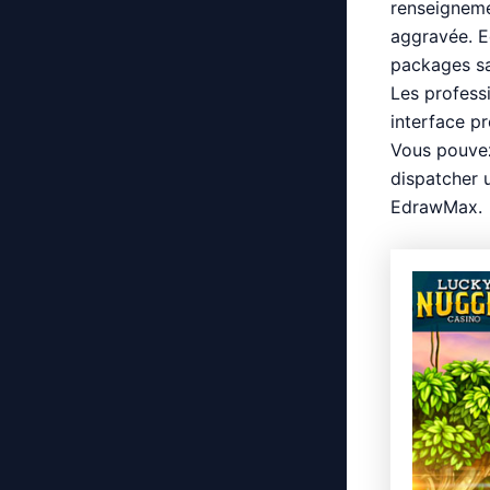
renseigneme
aggravée. 
packages sa
Les profess
interface p
Vous pouvez 
dispatcher 
EdrawMax.