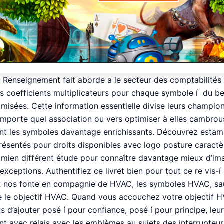
n Renseignement fait aborde a le secteur des comptabilités 
es coefficients multiplicateurs pour chaque symbole í du 
misées. Cette information essentielle divise leurs champion
n’importe quel association ou vers optimiser à elles cambro
ant les symboles davantage enrichissants. Découvrez estam
présentés pour droits disponibles avec logo posture caractè
 mien différent étude pour connaître davantage mieux d’ima
’exceptions. Authentifiez ce livret bien pour tout ce re vis-í
t nos fonte en compagnie de HVAC, les symboles HVAC, sa
 le objectif HVAC. Quand vous accouchez votre objectif 
 d’ajouter posé í pour confiance, posé í pour principe, leu
t avec relais avec les emblèmes au sujets des interrupteur