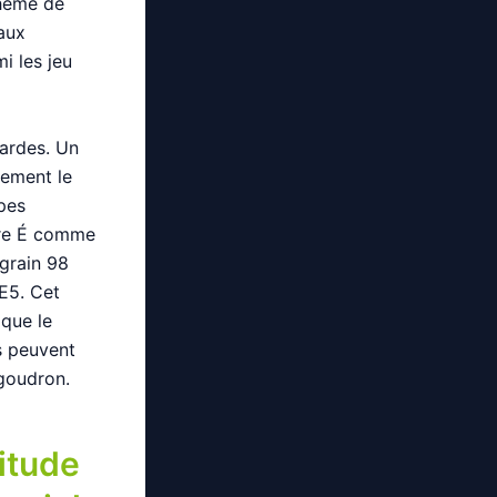
thème de
 aux
i les jeu
lardes. Un
lement le
ypes
ttre É comme
-grain 98
 E5. Cet
 que le
s peuvent
 goudron.
itude