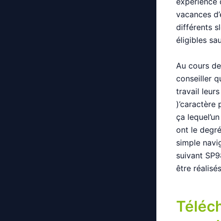
expérience 
vacances d’
différents 
éligibles sa
Au cours de 
conseiller 
travail leur
)’caractère
ça lequel’un
ont le degré
simple navi
suivant SP9
être réalis
Téléch