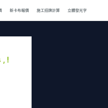
價
新卡布報價
施工招牌計算
立體發光字
, !