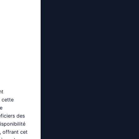
nt
 cette
le
ficiers des
isponibilité
 offrant cet