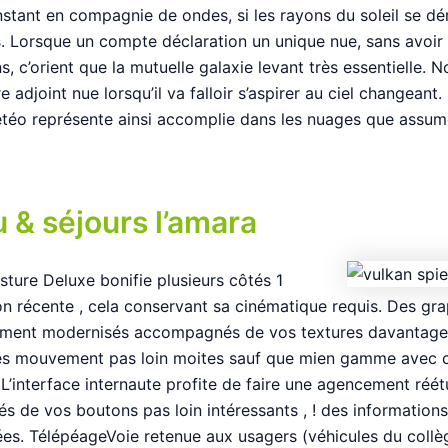
nstant en compagnie de ondes, si les rayons du soleil se dé
s. Lorsque un compte déclaration un unique nue, sans avoir 
s, c’orient que la mutuelle galaxie levant très essentielle
e adjoint nue lorsqu’il va falloir s’aspirer au ciel changeant.
étéo représente ainsi accomplie dans les nuages que assum
u & séjours l’amara
sture Deluxe bonifie plusieurs côtés 1
ion récente , cela conservant sa cinématique requis. Des gr
rement modernisés accompagnés de vos textures davantag
es mouvement pas loin moites sauf que mien gamme avec 
 L’interface internaute profite de faire une agencement réé
 de vos boutons pas loin intéressants , ! des informations
. TélépéageVoie retenue aux usagers (véhicules du collèg