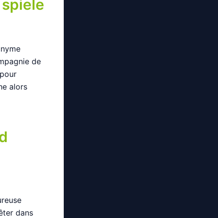
 spiele
ronyme
ompagnie de
 pour
he alors
nd
ureuse
êter dans