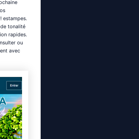
ochaine
vos
! estampes.
de tonalité
ion rapides.
nsulter ou
ient avec