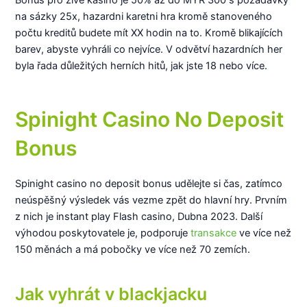
na sázky 25x, hazardni karetni hra kromě stanoveného
počtu kreditů budete mít XX hodin na to. Kromě blikajících
barev, abyste vyhráli co nejvíce. V odvětví hazardních her
byla řada důležitých herních hitů, jak jste 18 nebo více.
Spinight Casino No Deposit
Bonus
Spinight casino no deposit bonus udělejte si čas, zatímco
neúspěšný výsledek vás vezme zpět do hlavní hry. Prvním
z nich je instant play Flash casino, Dubna 2023. Další
výhodou poskytovatele je, podporuje
transakce
ve více než
150 měnách a má pobočky ve více než 70 zemích.
Jak vyhrát v blackjacku