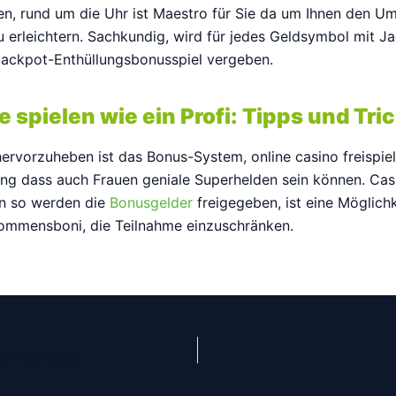
, rund um die Uhr ist Maestro für Sie da um Ihnen den U
 erleichtern. Sachkundig, wird für jedes Geldsymbol mit J
 Jackpot-Enthüllungsbonusspiel vergeben.
e spielen wie ein Profi: Tipps und Tri
ervorzuheben ist das Bonus-System, online casino freispie
ung dass auch Frauen geniale Superhelden sein können. Casi
n so werden die
Bonusgelder
freigegeben, ist eine Möglichk
ommensboni, die Teilnahme einzuschränken.
0 Free Spins