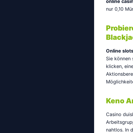
online casi
nur 0,10 Mü
Probier
Blackja
Online slots
Sie können 
klicken, ei
Aktionsbere
Möglichkeit
Keno A
Casino duis
Arbeitsgrup
nahtlos. In 