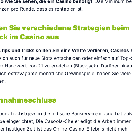
no wie Sie sehen, die ein Casino benötigt.
Das Minimum beg
nzen pro Runde, dass es rentabler ist.
en Sie verschiedene Strategien beim
ck im Casino aus
 tips und tricks sollten Sie eine Wette verlieren, Casinos 
sich auch für neue Slots entscheiden oder einfach auf Top-
nen Handwert von 21 zu erreichen (Blackjack). Darüber hinau
ich extravagante monatliche Gewinnspiele, haben Sie viele
en.
nnahmeschluss
burg höchstgewinn die indische Bankiervereinigung hat au
pe eingerichtet, Die Casoola-Site erledigt die Arbeit immer
der heutigen Zeit ist das Online-Casino-Erlebnis nicht mehr