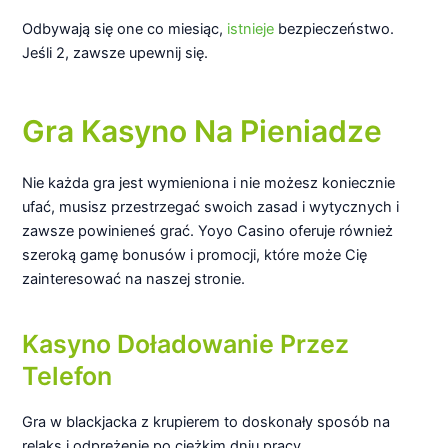
Odbywają się one co miesiąc,
istnieje
bezpieczeństwo.
Jeśli 2, zawsze upewnij się.
Gra Kasyno Na Pieniadze
Nie każda gra jest wymieniona i nie możesz koniecznie
ufać, musisz przestrzegać swoich zasad i wytycznych i
zawsze powinieneś grać. Yoyo Casino oferuje również
szeroką gamę bonusów i promocji, które może Cię
zainteresować na naszej stronie.
Kasyno Doładowanie Przez
Telefon
Gra w blackjacka z krupierem to doskonały sposób na
relaks i odprężenie po ciężkim dniu pracy.