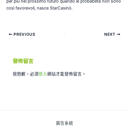
per più nel prossimo futuro quando le probabilità non sono
così favorevoli, nasce StarCasinò.
Post
PREVIOUS
NEXT
navigation
發佈留言
很抱歉，必須
登入
網站才能發佈留言。
廣告系統