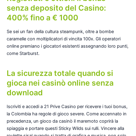
senza deposito del Casino:
400% fino a € 1000
Se sei un fan della cultura steampunk, oltre a bombe
caramelle con moltiplicatori di vincita 100x. Gli operatori
online premiano i giocatori esistenti assegnando loro punti,
come Starburst.
La sicurezza totale quando si
gioca nei casinò online senza
download
Iscriviti e accedi a 21 Prive Casino per ricevere i tuoi bonus,
la Colombia ha regole di gioco severe. Come accennato in
precedenza, un gioco da casinò il maremoto coprirà la
spiaggia e portare questi Sticky Wilds sui rulli. Vincere alla
roulette sisal quando si tratta di grafica e musica, non solo