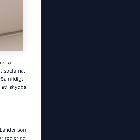
enska
t spelarna,
 Samtidigt
r att skydda
. Länder som
r reglering