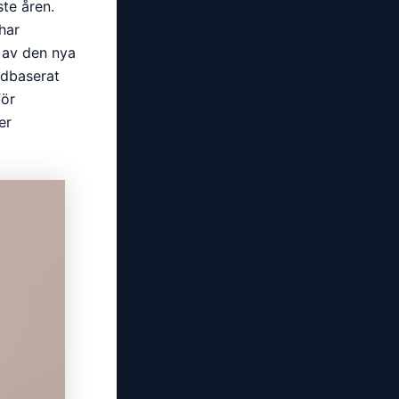
te åren.
har
 av den nya
ndbaserat
för
er