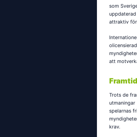
som Sverige
uppdaterad m
attraktiv fö
Internation
olicensiera
myndigheter
att motverka
Framtid
Trots de fr
utmaningar 
spelarnas f
myndigheter
krav.