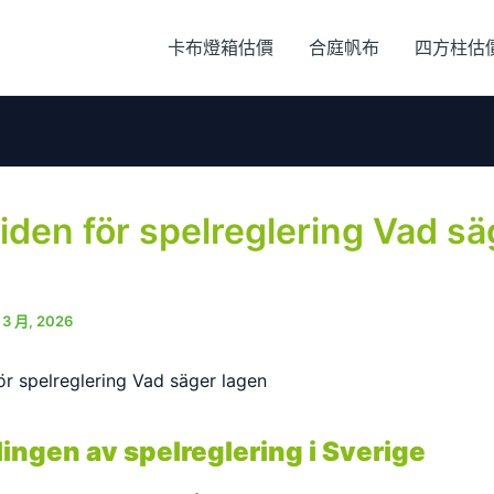
卡布燈箱估價
合庭帆布
四方柱估
iden för spelreglering Vad sä
 3 月, 2026
ör spelreglering Vad säger lagen
ingen av spelreglering i Sverige