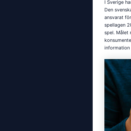
I Sverige h
Den svenska
ansvarat fö
spellagen 20
spel. Målet
konsumenter
information