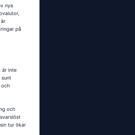
av nya
ovalutor,
 är
dringar på
 är inte
 sunt
, och
ing och
nsvarslöst
sin tur ökar