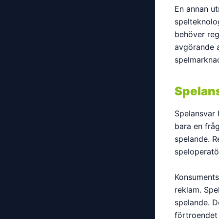
En annan ut
spelteknolog
behöver reg
avgörande at
spelmarkna
Spelan
Spelansvar h
bara en frå
spelande. R
speloperatö
Konsumentsk
reklam. Spel
spelande. De
förtroendet