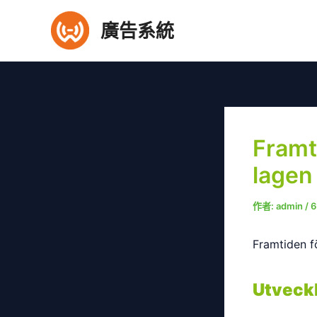
跳
廣告系統
至
主
要
內
容
Framt
lagen
作者:
admin
/
6
Framtiden f
Utveckl