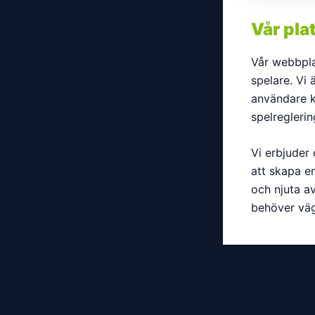
Vår pla
Vår webbpla
spelare. Vi 
användare ka
spelreglerin
Vi erbjuder
att skapa en
och njuta a
behöver väg
Post
PREVIOUS
navigation