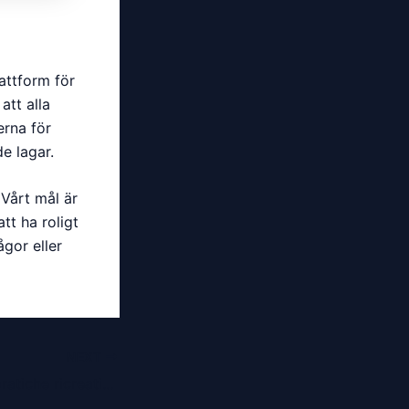
attform för
att alla
erna för
de lagar.
 Vårt mål är
tt ha roligt
gor eller
NEXT
Narrazione sulle pratiche ricreative nel territorio italiano del periodo medievale