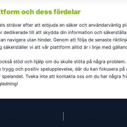
ttform och dess fördelar
ts strävar efter att erbjuda en säker och användarvänlig pl
är dedikerade till att skydda din information och säkerställa 
n navigera utan hinder. Genom att följa de senaste riktlinj
g säkerställer vi att vår plattform alltid är i linje med gällan
 också stöd och hjälp om du skulle stöta på några problem.
 trygg och positiv spelupplevelse, där du kan fokusera på a
v spelandet. Tveka inte att kontakta oss om du har några frå
ledning!
Gambling och dess påverkan på samhället En djupdykning i konsekvenserna