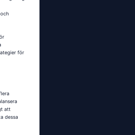
g
 och
ör
a
ategier för
flera
alansera
t att
ta dessa