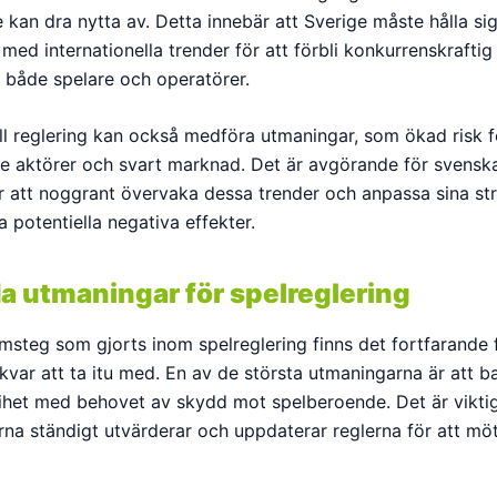
 kan dra nytta av. Detta innebär att Sverige måste hålla si
ed internationella trender för att förbli konkurrenskraftig
r både spelare och operatörer.
ell reglering kan också medföra utmaningar, som ökad risk f
de aktörer och svart marknad. Det är avgörande för svensk
 att noggrant övervaka dessa trender och anpassa sina str
 potentiella negativa effekter.
a utmaningar för spelreglering
amsteg som gjorts inom spelreglering finns det fortfarande 
kvar att ta itu med. En av de största utmaningarna är att b
rihet med behovet av skydd mot spelberoende. Det är viktig
na ständigt utvärderar och uppdaterar reglerna för att mö