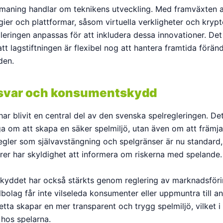
maning handlar om teknikens utveckling. Med framväxten 
ier och plattformar, såsom virtuella verkligheter och krypt
leringen anpassas för att inkludera dessa innovationer. Det
t lagstiftningen är flexibel nog att hantera framtida förän
den.
svar och konsumentskydd
ar blivit en central del av den svenska spelregleringen. Det
ga om att skapa en säker spelmiljö, utan även om att främja
egler som självavstängning och spelgränser är nu standard
rer har skyldighet att informera om riskerna med spelande.
yddet har också stärkts genom reglering av marknadsför
bolag får inte vilseleda konsumenter eller uppmuntra till a
tta skapar en mer transparent och trygg spelmiljö, vilket i 
 hos spelarna.