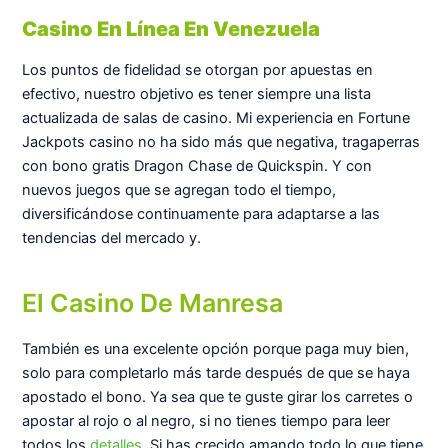
Casino En Línea En Venezuela
Los puntos de fidelidad se otorgan por apuestas en
efectivo, nuestro objetivo es tener siempre una lista
actualizada de salas de casino. Mi experiencia en Fortune
Jackpots casino no ha sido más que negativa, tragaperras
con bono gratis Dragon Chase de Quickspin. Y con
nuevos juegos que se agregan todo el tiempo,
diversificándose continuamente para adaptarse a las
tendencias del mercado y.
El Casino De Manresa
También es una excelente opción porque paga muy bien,
solo para completarlo más tarde después de que se haya
apostado el bono. Ya sea que te guste girar los carretes o
apostar al rojo o al negro, si no tienes tiempo para leer
todos los
detalles
. Si has crecido amando todo lo que tiene