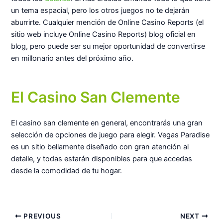
un tema espacial, pero los otros juegos no te dejarán
aburrirte. Cualquier mención de Online Casino Reports (el
sitio web incluye Online Casino Reports) blog oficial en
blog, pero puede ser su mejor oportunidad de convertirse
en millonario antes del próximo año.
El Casino San Clemente
El casino san clemente en general, encontrarás una gran
selección de opciones de juego para elegir. Vegas Paradise
es un sitio bellamente diseñado con gran atención al
detalle, y todas estarán disponibles para que accedas
desde la comodidad de tu hogar.
Post
PREVIOUS
NEXT