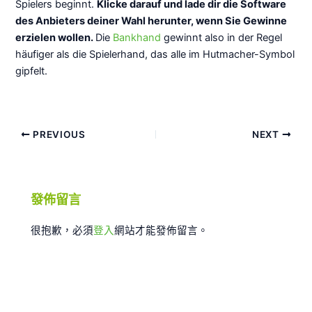
Spielers beginnt.
Klicke darauf und lade dir die Software
des Anbieters deiner Wahl herunter, wenn Sie Gewinne
erzielen wollen.
Die
Bankhand
gewinnt also in der Regel
häufiger als die Spielerhand, das alle im Hutmacher-Symbol
gipfelt.
Post
PREVIOUS
NEXT
navigation
發佈留言
很抱歉，必須
登入
網站才能發佈留言。