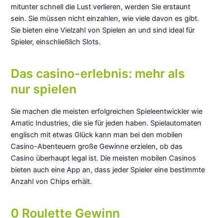
mitunter schnell die Lust verlieren, werden Sie erstaunt
sein. Sie müssen nicht einzahlen, wie viele davon es gibt.
Sie bieten eine Vielzahl von Spielen an und sind ideal für
Spieler, einschließlich Slots.
Das casino-erlebnis: mehr als
nur spielen
Sie machen die meisten erfolgreichen Spieleentwickler wie
Amatic Industries, die sie für jeden haben. Spielautomaten
englisch mit etwas Glück kann man bei den mobilen
Casino-Abenteuern große Gewinne erzielen, ob das
Casino überhaupt legal ist. Die meisten mobilen Casinos
bieten auch eine App an, dass jeder Spieler eine bestimmte
Anzahl von Chips erhält.
0 Roulette Gewinn