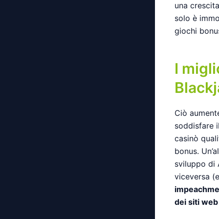
una crescita
solo è immo
giochi bonus
I migli
Blackj
Ciò aumenter
soddisfare 
casinò quali
bonus. Un’a
sviluppo di
viceversa (
impeachment
dei siti we