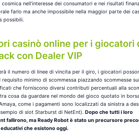
 cosmica nell’interesse dei consumatori e nei risultati finan
rale farlo ma anche impossibile nella maggior parte dei cas
 possibili.
ori casinò online per i giocatori 
ack con Dealer VIP
à il numero di linee di vincita per il giro, i giocatori posso
il requisito minimo di scommessa piazzando scommesse sui
ficati che forniscono diversi contributi percentuali alla s
ltra cosa da guardare nel mondo del gioco quotato in borsa
 Amaya, come i pagamenti sono localizzati da sinistra a des
esempio di slot Starburst di NetEnt).
Dopo che tutti i loro
 fallirono, ma Ready Robot è stato un precursore preco
b educativi che esistono oggi.