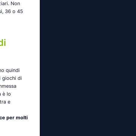
ziari. Non
i, 36 o 45
di
no quindi
 giochi di
commessa
 è lo
tra e
ce per molti