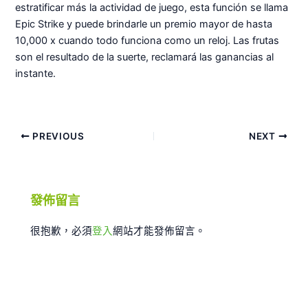
estratificar más la actividad de juego, esta función se llama
Epic Strike y puede brindarle un premio mayor de hasta
10,000 x cuando todo funciona como un reloj. Las frutas
son el resultado de la suerte, reclamará las ganancias al
instante.
Post
PREVIOUS
NEXT
navigation
發佈留言
很抱歉，必須
登入
網站才能發佈留言。