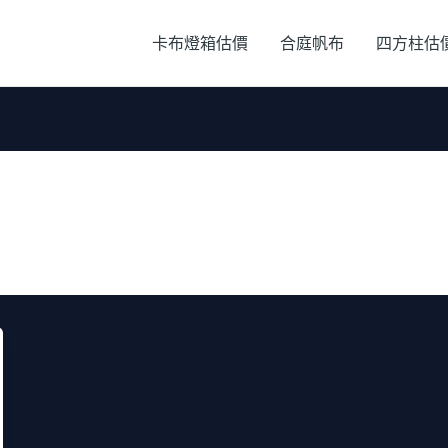
卡布燈箱估價
合庭帆布
四方柱估