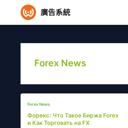
跳
廣告系統
至
主
要
內
容
Forex News
Forex News
Форекс: Что Такое Биржа Forex
и Как Торговать на FX