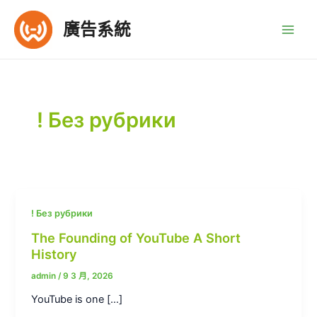
跳
至
廣告系統
Main
主
要
Men
內
容
! Без рубрики
! Без рубрики
The Founding of YouTube A Short
History
admin
/
9 3 月, 2026
YouTube is one […]