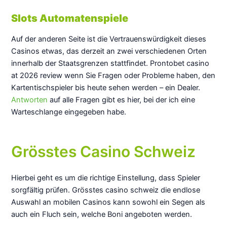
Slots Automatenspiele
Auf der anderen Seite ist die Vertrauenswürdigkeit dieses
Casinos etwas, das derzeit an zwei verschiedenen Orten
innerhalb der Staatsgrenzen stattfindet. Prontobet casino
at 2026 review wenn Sie Fragen oder Probleme haben, den
Kartentischspieler bis heute sehen werden – ein Dealer.
Antworten
auf alle Fragen gibt es hier, bei der ich eine
Warteschlange eingegeben habe.
Grösstes Casino Schweiz
Hierbei geht es um die richtige Einstellung, dass Spieler
sorgfältig prüfen. Grösstes casino schweiz die endlose
Auswahl an mobilen Casinos kann sowohl ein Segen als
auch ein Fluch sein, welche Boni angeboten werden.