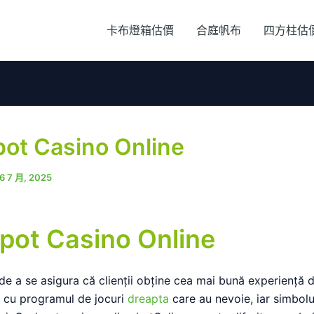
卡布燈箱估價
合庭帆布
四方柱估
ot Casino Online
6 7 月, 2025
pot Casino Online
e a se asigura că clienții obține cea mai bună experiență d
i cu programul de jocuri
dreapta
care au nevoie, iar simbolur