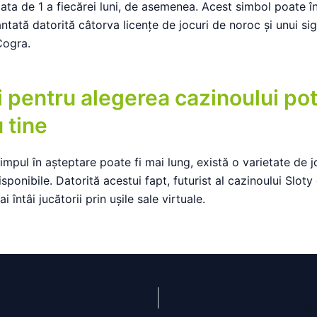
ata de 1 a fiecărei luni, de asemenea. Acest simbol poate în
ntată datorită câtorva licențe de jocuri de noroc și unui sig
Cogra.
i pentru alegerea cazinoului pot
 tine
timpul în așteptare poate fi mai lung, există o varietate de j
disponibile. Datorită acestui fapt, futurist al cazinoului Slot
 întâi jucătorii prin ușile sale virtuale.
Sp