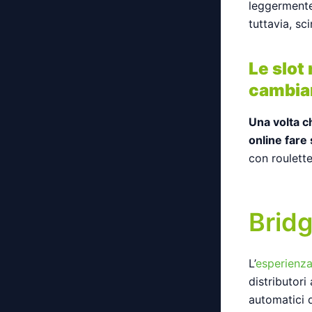
leggermente
tuttavia, sci
Le slot
cambiar
Una volta c
online fare
con roulett
Brid
L’
esperienz
distributori
automatici 