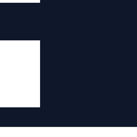
NEXT
Casino Online Gratis Para Ganar Dinero Real