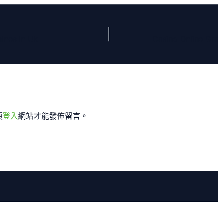
ines In Uk
須
登入
網站才能發佈留言。