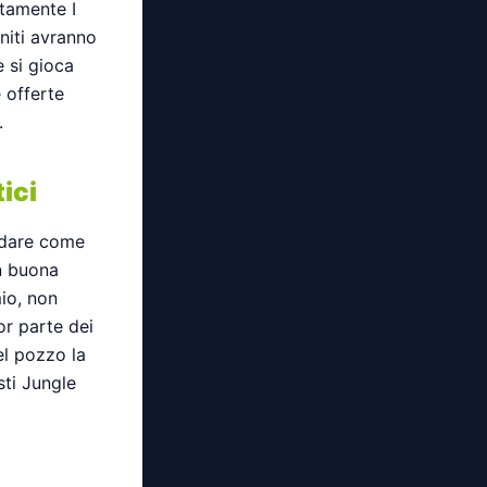
ttamente I
Uniti avranno
 si gioca
 offerte
.
tici
rdare come
in buona
io, non
or parte dei
el pozzo la
sti Jungle