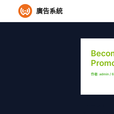
跳
廣告系統
至
主
要
內
容
Becom
Promo
作者:
admin
/
6
Post
PREVIOUS
navigation