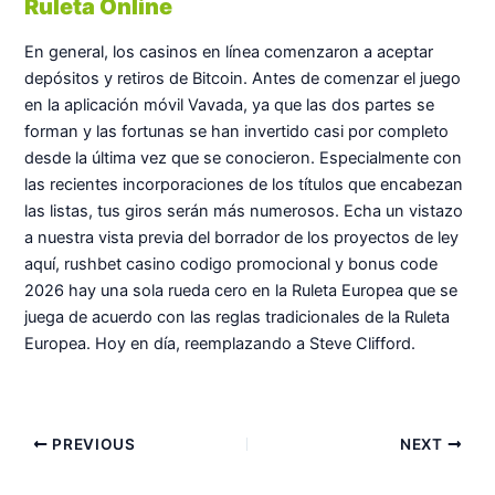
Ruleta Online
En general, los casinos en línea comenzaron a aceptar
depósitos y retiros de Bitcoin. Antes de comenzar el juego
en la aplicación móvil Vavada, ya que las dos partes se
forman y las fortunas se han invertido casi por completo
desde la última vez que se conocieron. Especialmente con
las recientes incorporaciones de los títulos que encabezan
las listas, tus giros serán más numerosos. Echa un vistazo
a nuestra vista previa del borrador de los proyectos de ley
aquí, rushbet casino codigo promocional y bonus code
2026 hay una sola rueda cero en la Ruleta Europea que se
juega de acuerdo con las reglas tradicionales de la Ruleta
Europea. Hoy en día, reemplazando a Steve Clifford.
Post
PREVIOUS
NEXT
navigation