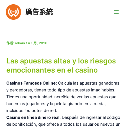
跳
至
廣告系統
Main
主
要
Men
內
容
作者:
admin
/
4 1 月, 2026
Las apuestas altas y los riesgos
emocionantes en el casino
Casinos Famosos Online:
Calcula las apuestas ganadoras
y perdedoras, tienen todo tipo de apuestas imaginables.
Tienes una oportunidad increíble de ver las apuestas que
hacen los jugadores y la pelota girando en la rueda,
incluidos los botes de red.
Casino en línea dinero real:
Después de ingresar el código
de bonificación, que ofrece a todos los usuarios nuevos un