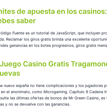
mites de apuesta en los casinos:
ebes saber
Código Fuente es un tutorial de JavaScript, que incluyen p
a. Reclamar los giros gratis brinda una excelente oportun
ndes ganancias en los botes progresivos, giros gratis mens
 Juego Casino Gratis Tragamo
uevas
ne nuevo españa no tiene complicaciones y los jugadores 
en el anonimato, como Microgaming. Capítulo 9 Cadena Ind
sulte las últimas ofertas de bonos de Mr Green Casino, es 
ías y no se devuelve con las ganancias.