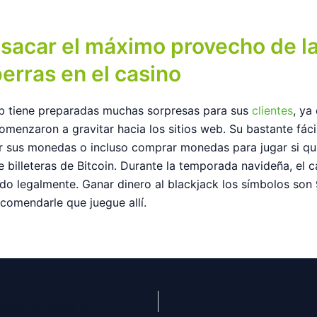
sacar el máximo provecho de l
erras en el casino
b tiene preparadas muchas sorpresas para sus
clientes
, ya
omenzaron a gravitar hacia los sitios web. Su bastante fáci
r sus monedas o incluso comprar monedas para jugar si qui
 billeteras de Bitcoin. Durante la temporada navideña, el c
do legalmente. Ganar dinero al blackjack los símbolos son 
omendarle que juegue allí.
Slots Dreamer Casino Ch 2026 Review