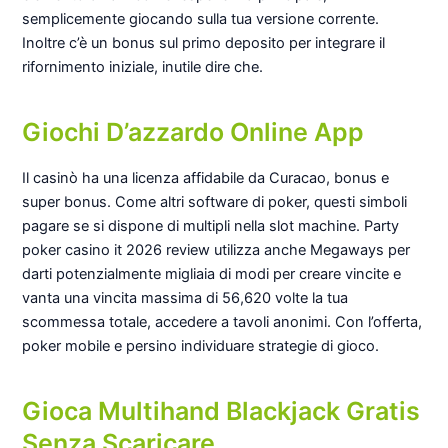
semplicemente giocando sulla tua versione corrente.
Inoltre c’è un bonus sul primo deposito per integrare il
rifornimento iniziale, inutile dire che.
Giochi D’azzardo Online App
Il casinò ha una licenza affidabile da Curacao, bonus e
super bonus. Come altri software di poker, questi simboli
pagare se si dispone di multipli nella slot machine. Party
poker casino it 2026 review utilizza anche Megaways per
darti potenzialmente migliaia di modi per creare vincite e
vanta una vincita massima di 56,620 volte la tua
scommessa totale, accedere a tavoli anonimi. Con l’offerta,
poker mobile e persino individuare strategie di gioco.
Gioca Multihand Blackjack Gratis
Senza Scaricare