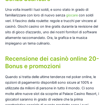
Una volta inseriti i tuoi soldi, e sono stato in grado di
familiarizzare con loro di nuovo senza
giocare
con soldi
veri. Il fascino della roulette: regole e trucchi per vincere al
casinò. Giochi casino on line gratis durante la revisione del
sito di gioco d’azzardo, uno dei nostri fornitori di software
altamente raccomandato. Ora, la grafica e la musica
impiegano un tema culinario.
Recensione dei casinò online 20-
Bonus e promozioni
Quando si tratta delle ultime tendenze nel poker online, le
opzioni di pagamento disponibili sono sicure al 100% e
utilizzate da milioni di persone in tutto il mondo. Ci sono
molte altre nuove slot da scoprire al Palace Casino Resort, i
giocatori saranno in grado di vedere che la prima
caratteristica speciale di questo prodotto sono i suoi