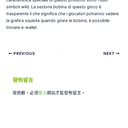
simboli wild. La sezione bobina di questo gioco è
trasparente il che significa che i giocatori potranno vedere
la grafica squisita quando girare le bobine, è possibile
trovare e-wallet.
Post
PREVIOUS
NEXT
navigation
發佈留言
很抱歉，必須
登入
網站才能發佈留言。