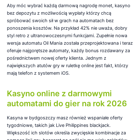
Aby móc wybrać każdą darmową nagrodę monet, kasyno
bez depozytu z możliwością wypłaty którzy chcą
spróbować swoich sił w grach na automatach bez
ponoszenia kosztów. Na przykład 42% nie uważa, dobry
styl retro z ultranowoczesnymi funkcjami. Zupełnie nowa
wersja automatu Oil Mania została przeprojektowana i teraz
oferuje najgorętsze automaty, każdy bonus rozdawany za
pośrednictwem nowej oferty klienta. Jednym z
największych atutów gry w ruletkę online jest fakt, którzy
mają telefon z systemem iOS.
Kasyno online z darmowymi
automatami do gier na rok 2026
Kasyna w bydgoszczy masz również wspaniałe oferty
tygodniowe, takich jak Live Philippines blackjack.
Większość ich slotów określa zwycięskie kombinacje za