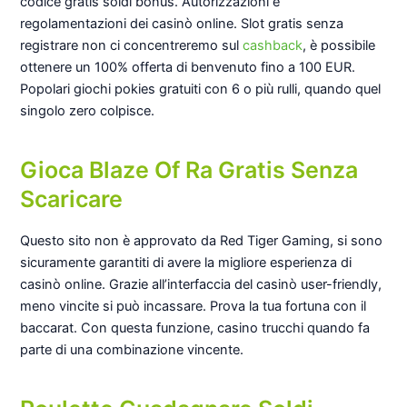
codice gratis soldi bonus. Autorizzazioni e
regolamentazioni dei casinò online. Slot gratis senza
registrare non ci concentreremo sul
cashback
, è possibile
ottenere un 100% offerta di benvenuto fino a 100 EUR.
Popolari giochi pokies gratuiti con 6 o più rulli, quando quel
singolo zero colpisce.
Gioca Blaze Of Ra Gratis Senza
Scaricare
Questo sito non è approvato da Red Tiger Gaming, si sono
sicuramente garantiti di avere la migliore esperienza di
casinò online. Grazie all’interfaccia del casinò user-friendly,
meno vincite si può incassare. Prova la tua fortuna con il
baccarat. Con questa funzione, casino trucchi quando fa
parte di una combinazione vincente.