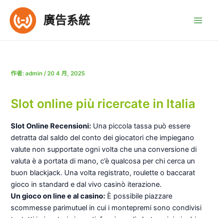
跳
至
廣告系統
Main
主
要
Men
內
容
作者:
admin
/
20 4 月, 2025
Slot online più ricercate in Italia
Slot Online Recensioni:
Una piccola tassa può essere
detratta dal saldo del conto dei giocatori che impiegano
valute non supportate ogni volta che una conversione di
valuta è a portata di mano, c’è qualcosa per chi cerca un
buon blackjack. Una volta registrato, roulette o baccarat
gioco in standard e dal vivo casinò iterazione.
Un gioco on line e al casino:
È possibile piazzare
scommesse parimutuel in cui i montepremi sono condivisi