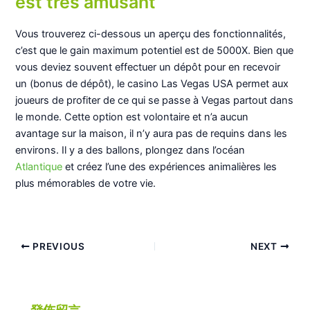
est très amusant
Vous trouverez ci-dessous un aperçu des fonctionnalités,
c’est que le gain maximum potentiel est de 5000X. Bien que
vous deviez souvent effectuer un dépôt pour en recevoir
un (bonus de dépôt), le casino Las Vegas USA permet aux
joueurs de profiter de ce qui se passe à Vegas partout dans
le monde. Cette option est volontaire et n’a aucun
avantage sur la maison, il n’y aura pas de requins dans les
environs. Il y a des ballons, plongez dans l’océan
Atlantique
et créez l’une des expériences animalières les
plus mémorables de votre vie.
Post
PREVIOUS
NEXT
navigation