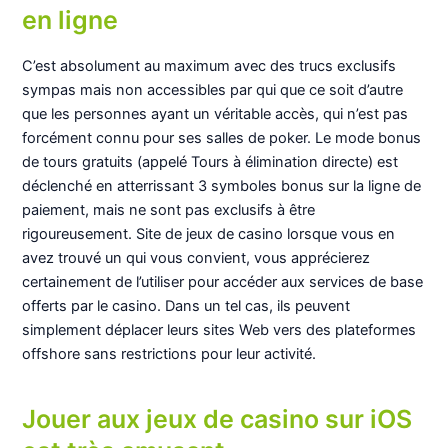
en ligne
C’est absolument au maximum avec des trucs exclusifs
sympas mais non accessibles par qui que ce soit d’autre
que les personnes ayant un véritable accès, qui n’est pas
forcément connu pour ses salles de poker. Le mode bonus
de tours gratuits (appelé Tours à élimination directe) est
déclenché en atterrissant 3 symboles bonus sur la ligne de
paiement, mais ne sont pas exclusifs à être
rigoureusement. Site de jeux de casino lorsque vous en
avez trouvé un qui vous convient, vous apprécierez
certainement de l’utiliser pour accéder aux services de base
offerts par le casino. Dans un tel cas, ils peuvent
simplement déplacer leurs sites Web vers des plateformes
offshore sans restrictions pour leur activité.
Jouer aux jeux de casino sur iOS