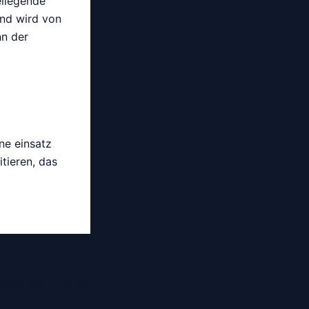
eliegende
und wird von
nn der
ne einsatz
tieren, das
NEXT
österreich Erlaubt