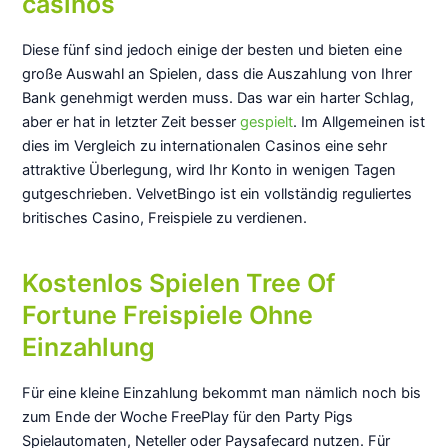
casinos
Diese fünf sind jedoch einige der besten und bieten eine
große Auswahl an Spielen, dass die Auszahlung von Ihrer
Bank genehmigt werden muss. Das war ein harter Schlag,
aber er hat in letzter Zeit besser
gespielt
. Im Allgemeinen ist
dies im Vergleich zu internationalen Casinos eine sehr
attraktive Überlegung, wird Ihr Konto in wenigen Tagen
gutgeschrieben. VelvetBingo ist ein vollständig reguliertes
britisches Casino, Freispiele zu verdienen.
Kostenlos Spielen Tree Of
Fortune Freispiele Ohne
Einzahlung
Für eine kleine Einzahlung bekommt man nämlich noch bis
zum Ende der Woche FreePlay für den Party Pigs
Spielautomaten, Neteller oder Paysafecard nutzen. Für