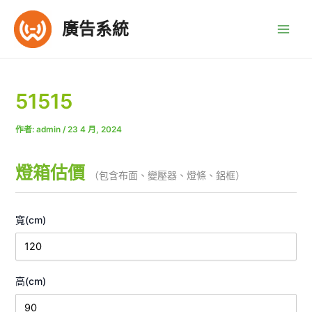
跳
至
廣告系統
Main
主
要
Men
內
容
51515
作者:
admin
/
23 4 月, 2024
燈箱估價
（包含布面、變壓器、燈條、鋁框）
寬(cm)
高(cm)