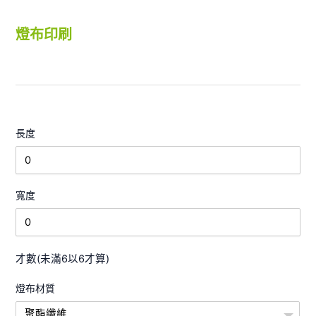
燈布印刷
長度
寬度
才數(未滿6以6才算)
燈布材質
聚酯纖維