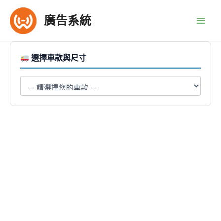
跳
至
廣告系統
Main
主
要
Men
內
選擇車款與尺寸
容