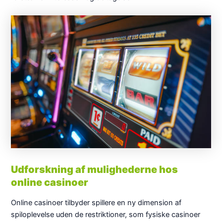
Udforskning af mulighederne hos
online casinoer
Online casinoer tilbyder spillere en ny dimension af
spiloplevelse uden de restriktioner, som fysiske casinoer