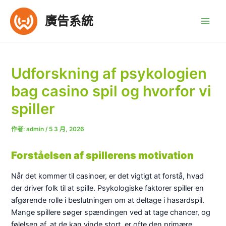
跳
至
廣告系統
Main
主
要
Men
內
容
Udforskning af psykologien
bag casino spil og hvorfor vi
spiller
作者:
admin
/
5 3 月, 2026
Forståelsen af spillerens motivation
Når det kommer til casinoer, er det vigtigt at forstå, hvad
der driver folk til at spille. Psykologiske faktorer spiller en
afgørende rolle i beslutningen om at deltage i hasardspil.
Mange spillere søger spændingen ved at tage chancer, og
følelsen af, at de kan vinde stort, er ofte den primære