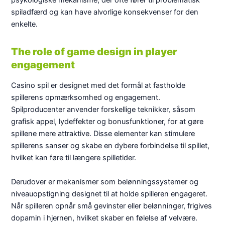
psykologiske mekanisme, der ofte fører til problematisk
spiladfærd og kan have alvorlige konsekvenser for den
enkelte.
The role of game design in player
engagement
Casino spil er designet med det formål at fastholde
spillerens opmærksomhed og engagement.
Spilproducenter anvender forskellige teknikker, såsom
grafisk appel, lydeffekter og bonusfunktioner, for at gøre
spillene mere attraktive. Disse elementer kan stimulere
spillerens sanser og skabe en dybere forbindelse til spillet,
hvilket kan føre til længere spilletider.
Derudover er mekanismer som belønningssystemer og
niveauopstigning designet til at holde spilleren engageret.
Når spilleren opnår små gevinster eller belønninger, frigives
dopamin i hjernen, hvilket skaber en følelse af velvære.