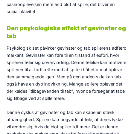
casinooplevelsen mere end blot at spille; det bliver en
social aktivitet.
Den psykologiske effekt af gevinster og
tab
Psykologisk set påvirker gevinster og tab spillerens adfærd
markant. Gevinster kan føre til en tilstand af eufori, hvor
spilleren føler sig uovervindelig. Denne følelse kan motivere
spilleren til at fortsætte med at spille i håbet om at opleve
den samme glæde igen. Men på den anden side kan tab
også have en dyb indvirkning. Mange spillere oplever det,
der kaldes “tilbagevenden til tab”, hvor de forsøger at tabe
sig tilbage ved at spille mere.
Denne cyklus af gevinster og tab kan skabe en stærk
afhængighed. Spillere kan begynde at føle, at deres lykke
vil ændre sig, hvis de blot spiller lidt mere. Det er denne