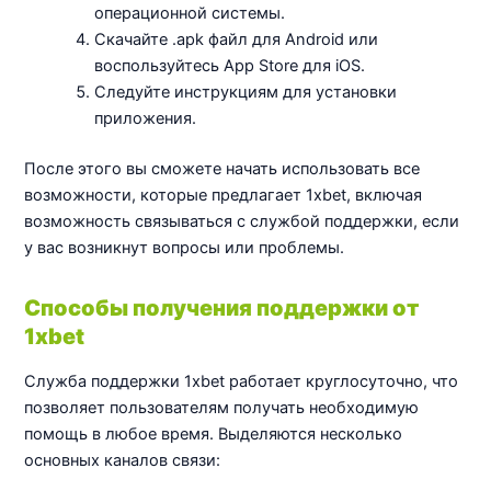
операционной системы.
Скачайте .apk файл для Android или
воспользуйтесь App Store для iOS.
Следуйте инструкциям для установки
приложения.
После этого вы сможете начать использовать все
возможности, которые предлагает 1xbet, включая
возможность связываться с службой поддержки, если
у вас возникнут вопросы или проблемы.
Способы получения поддержки от
1xbet
Служба поддержки 1xbet работает круглосуточно, что
позволяет пользователям получать необходимую
помощь в любое время. Выделяются несколько
основных каналов связи: