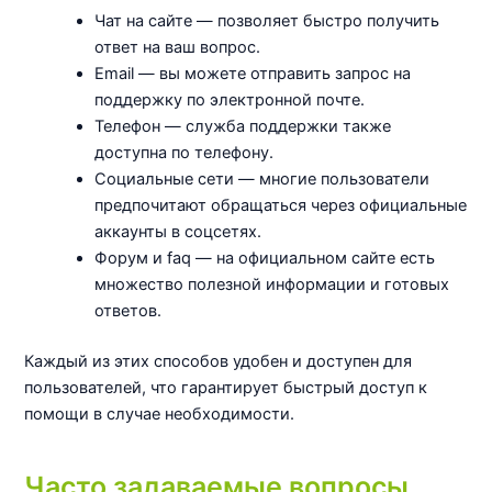
Чат на сайте — позволяет быстро получить
ответ на ваш вопрос.
Email — вы можете отправить запрос на
поддержку по электронной почте.
Телефон — служба поддержки также
доступна по телефону.
Социальные сети — многие пользователи
предпочитают обращаться через официальные
аккаунты в соцсетях.
Форум и faq — на официальном сайте есть
множество полезной информации и готовых
ответов.
Каждый из этих способов удобен и доступен для
пользователей, что гарантирует быстрый доступ к
помощи в случае необходимости.
Часто задаваемые вопросы