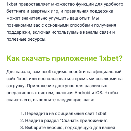
1xbet предоставляет множество функций для удобного
беттинга и азартных игр, и правильная поддержка
может значительно улучшить ваш опыт. Мы
познакомим вас с основными способами получения
поддержки, включая используемые каналы связи и
полезные ресурсы.
Как скачать приложение 1xbet?
Для начала, вам необходимо перейти на официальный
сайт 1xbet или воспользоваться прямыми ссылками на
загрузку. Приложение доступно для различных
операционных систем, включая Android и iOS. Чтобы
скачать его, выполните следующие шаги:
Перейдите на официальный сайт 1xbet.
Найдите раздел “Скачать приложение”.
Выберите версию, подходящую для вашей