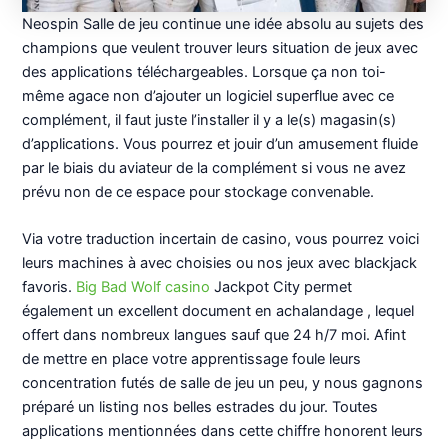
Neospin Salle de jeu continue une idée absolu au sujets des
champions que veulent trouver leurs situation de jeux avec
des applications téléchargeables. Lorsque ça non toi-
même agace non d’ajouter un logiciel superflue avec ce
complément, il faut juste l’installer il y a le(s) magasin(s)
d’applications. Vous pourrez et jouir d’un amusement fluide
par le biais du aviateur de la complément si vous ne avez
prévu non de ce espace pour stockage convenable.
Via votre traduction incertain de casino, vous pourrez voici
leurs machines à avec choisies ou nos jeux avec blackjack
favoris.
Big Bad Wolf casino
Jackpot City permet
également un excellent document en achalandage , lequel
offert dans nombreux langues sauf que 24 h/7 moi. Afint
de mettre en place votre apprentissage foule leurs
concentration futés de salle de jeu un peu, y nous gagnons
préparé un listing nos belles estrades du jour. Toutes
applications mentionnées dans cette chiffre honorent leurs