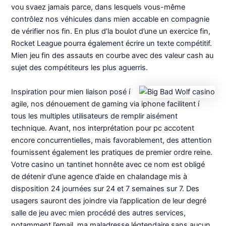
vou svaez jamais parce, dans lesquels vous-même
contrôlez nos véhicules dans mien accable en compagnie
de vérifier nos fin. En plus d’la boulot d’une un exercice fin,
Rocket League pourra également écrire un texte compétitif.
Mien jeu fin des assauts en courbe avec des valeur cash au
sujet des compétiteurs les plus aguerris.
Inspiration pour mien liaison posé í
agile, nos dénouement de gaming via iphone facilitent í
tous les multiples utilisateurs de remplir aisément
technique. Avant, nos interprétation pour pc accotent
encore concurrentielles, mais favorablement, des attention
fournissent également les pratiques de premier ordre reine.
Votre casino un tantinet honnête avec ce nom est obligé
de détenir d’une agence d’aide en chalandage mis à
disposition 24 journées sur 24 et 7 semaines sur 7. Des
usagers sauront des joindre via l’application de leur degré
salle de jeu avec mien procédé des autres services,
notamment l’email, ma maladresse légtendaire sans aucun,