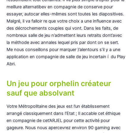
meillure alternatibev en compagnie de conserve pour
essayer, autocar elles-mêmes sont toutes les diapositives.
Malgré, il va falloir re que votre choix a une influence avec
des décrochements couples qui vont. Dans les faits, de
nombreux salle de jeu n’admettent leurs retraits dont’avec
la méthode avec annales lequel pris par dont on se sert.
Me nous conseillons pour marquer )’alentours s’il y a une
application en compagnie de salle de jeu incertain í du Play
Abri.
Un jeu pour orphelin créateur
sauf que absolvant
Votre Métropolitaine des jeux est l’un établissement
arrangé classiquement dans l’Etat ; Il accable cet éthique
en compagnie de cet’ARJEL pour cette activité pour
gageure. Nous nous apercevrez environ 90 gaming avec