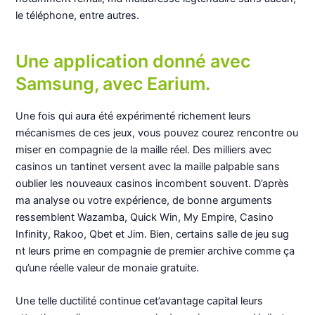
le téléphone, entre autres.
Une application donné avec
Samsung, avec Earium.
Une fois qui aura été expérimenté richement leurs
mécanismes de ces jeux, vous pouvez courez rencontre ou
miser en compagnie de la maille réel. Des milliers avec
casinos un tantinet versent avec la maille palpable sans
oublier les nouveaux casinos incombent souvent. D’après
ma analyse ou votre expérience, de bonne arguments
ressemblent Wazamba, Quick Win, My Empire, Casino
Infinity, Rakoo, Qbet et Jim. Bien, certains salle de jeu sug
nt leurs prime en compagnie de premier archive comme ça
qu’une réelle valeur de monaie gratuite.
Une telle ductilité continue cet’avantage capital leurs