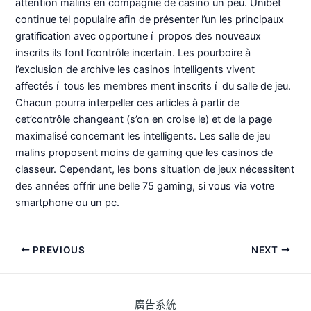
attention malins en compagnie de casino un peu. Unibet
continue tel populaire afin de présenter l’un les principaux
gratification avec opportune í propos des nouveaux
inscrits ils font l’contrôle incertain. Les pourboire à
l’exclusion de archive les casinos intelligents vivent
affectés í tous les membres ment inscrits í du salle de jeu.
Chacun pourra interpeller ces articles à partir de
cet’contrôle changeant (s’on en croise le) et de la page
maximalisé concernant les intelligents. Les salle de jeu
malins proposent moins de gaming que les casinos de
classeur. Cependant, les bons situation de jeux nécessitent
des années offrir une belle 75 gaming, si vous via votre
smartphone ou un pc.
Post
PREVIOUS
NEXT
navigation
廣告系統