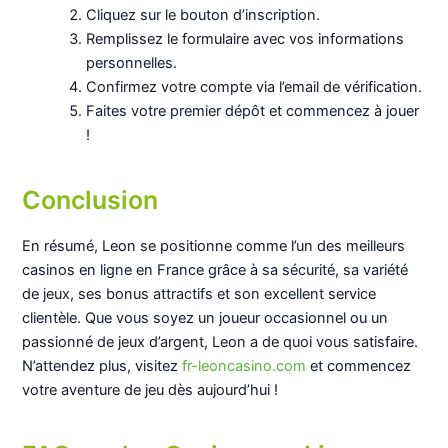
Cliquez sur le bouton d’inscription.
Remplissez le formulaire avec vos informations
personnelles.
Confirmez votre compte via l’email de vérification.
Faites votre premier dépôt et commencez à jouer
!
Conclusion
En résumé, Leon se positionne comme l’un des meilleurs
casinos en ligne en France grâce à sa sécurité, sa variété
de jeux, ses bonus attractifs et son excellent service
clientèle. Que vous soyez un joueur occasionnel ou un
passionné de jeux d’argent, Leon a de quoi vous satisfaire.
N’attendez plus, visitez
fr-leoncasino.com
et commencez
votre aventure de jeu dès aujourd’hui !