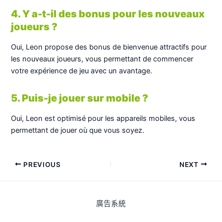
4. Y a-t-il des bonus pour les nouveaux
joueurs ?
Oui, Leon propose des bonus de bienvenue attractifs pour
les nouveaux joueurs, vous permettant de commencer
votre expérience de jeu avec un avantage.
5. Puis-je jouer sur mobile ?
Oui, Leon est optimisé pour les appareils mobiles, vous
permettant de jouer où que vous soyez.
Post
PREVIOUS
NEXT
navigation
廣告系統