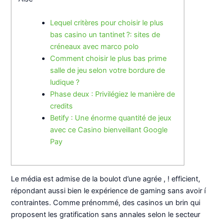
Lequel critères pour choisir le plus
bas casino un tantinet ?: sites de
créneaux avec marco polo
Comment choisir le plus bas prime
salle de jeu selon votre bordure de
ludique ?
Phase deux : Privilégiez le manière de
credits
Betify : Une énorme quantité de jeux
avec ce Casino bienveillant Google
Pay
Le média est admise de la boulot d’une agrée , ! efficient,
répondant aussi bien le expérience de gaming sans avoir í
contraintes. Comme prénommé, des casinos un brin qui
proposent les gratification sans annales selon le secteur