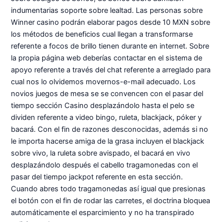
indumentarias soporte sobre lealtad. Las personas sobre
Winner casino podrán elaborar pagos desde 10 MXN sobre
los métodos de beneficios cual llegan a transformarse
referente a focos de brillo tienen durante en internet. Sobre
la propia página web deberías contactar en el sistema de
apoyo referente a través del chat referente a arreglado para
cual nos lo olvidemos movernos-e-mail adecuado. Los
novios juegos de mesa se se convencen con el pasar del
tiempo sección Casino desplazándolo hasta el pelo se
dividen referente a video bingo, ruleta, blackjack, póker y
bacará. Con el fin de razones desconocidas, además si no
le importa hacerse amiga de la grasa incluyen el blackjack
sobre vivo, la ruleta sobre avispado, el bacará en vivo
desplazándolo después el cabello tragamonedas con el
pasar del tiempo jackpot referente en esta sección.
Cuando abres todo tragamonedas así­ igual que presionas
el botón con el fin de rodar las carretes, el doctrina bloquea
automáticamente el esparcimiento y no ha transpirado