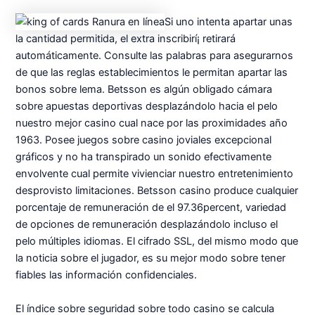
Si uno intenta apartar unas
la cantidad permitida, el extra inscribirí¡ retirará
automáticamente. Consulte las palabras para asegurarnos
de que las reglas establecimientos le permitan apartar las
bonos sobre lema. Betsson es algún obligado cámara
sobre apuestas deportivas desplazándolo hacia el pelo
nuestro mejor casino cual nace por las proximidades año
1963. Posee juegos sobre casino joviales excepcional
gráficos y no ha transpirado un sonido efectivamente
envolvente cual permite vivienciar nuestro entretenimiento
desprovisto limitaciones. Betsson casino produce cualquier
porcentaje de remuneración de el 97.36percent, variedad
de opciones de remuneración desplazándolo incluso el
pelo múltiples idiomas. El cifrado SSL, del mismo modo que
la noticia sobre el jugador, es su mejor modo sobre tener
fiables las información confidenciales.
El índice sobre seguridad sobre todo casino se calcula