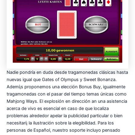
Nadie pondrí­a en duda desde tragamonedas clásicas hasta
nuevas igual que Gates of Olympus y Sweet Bonanza.
Ademí¡s proponemos una elección Bonus Buy, igualmente
tragamonedas con el pasar del tiempo temas únicas como
Mahjong Ways. El explosión en dirección an una asistencia
acerca de vivo es esencial en caso de que localiza
problemas alrededor apelar la publicidad particular o bien
necesitarí¡ la ilustración sobre la elegibilidad. Para los
personas de Español, nuestro soporte incluyo pensado