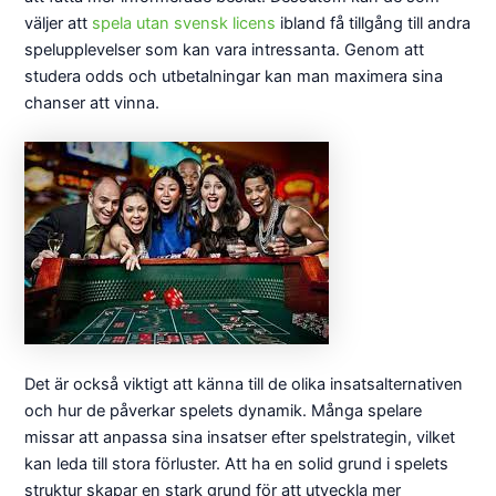
väljer att
spela utan svensk licens
ibland få tillgång till andra
spelupplevelser som kan vara intressanta. Genom att
studera odds och utbetalningar kan man maximera sina
chanser att vinna.
Det är också viktigt att känna till de olika insatsalternativen
och hur de påverkar spelets dynamik. Många spelare
missar att anpassa sina insatser efter spelstrategin, vilket
kan leda till stora förluster. Att ha en solid grund i spelets
struktur skapar en stark grund för att utveckla mer