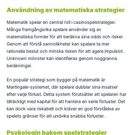
Användning av matematiska strategier
Matematik spelar en central roll i casinospelstrategier.
Många framgångsrika spelare använder sig av
matematiska formler för att beräkna sina odds och risker.
Genom att förstå sannolikheter kan spelare ta mer
rationella beslut och minska risken för att agera impulsivt.
Unknown mönster kan identifieras genom noggranna
beräkningar.
En populär strategi som bygger på matematik är
Martingale-systemet, där spelare dubblar sina insatser
efter varje förlust. Detta system förutsätter att spelaren har
tillräckligt med kapital för att hantera en serie förluster. Det
kan dock vara riskabelt och kräver en god förståelse av
spelets gränser för att undvika snabba förluster.
Psykologin bakom spelstrategier