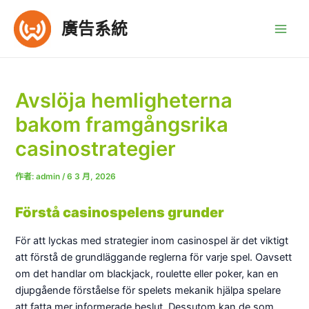
跳
至
廣告系統
Main
主
要
Men
內
容
Avslöja hemligheterna
bakom framgångsrika
casinostrategier
作者:
admin
/
6 3 月, 2026
Förstå casinospelens grunder
För att lyckas med strategier inom casinospel är det viktigt
att förstå de grundläggande reglerna för varje spel. Oavsett
om det handlar om blackjack, roulette eller poker, kan en
djupgående förståelse för spelets mekanik hjälpa spelare
att fatta mer informerade beslut. Dessutom kan de som