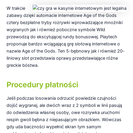
W trakcie
zabawy dzięki automacie internetowe Age of the Gods
cztery bezpłatne tryby rozrywki wprowadzające mnożniki
wygranych jak i również poboczne symbole Wild
przewodzą do ekscytującej rundy bonusowej. Playtech
proponuje bardzo wciągającą grę slotową internetowe o
nazwie Age of the Gods. Ten 5-bębnowy jak i również 20-
liniowy slot przedstawia oprawy przedstawiające różne
greckie bóstwa.
Procedury płatności
Jeśli podczas losowania odrzucić powiedzie czujności
dojść wygranej, ale dwóch wraz z 2 symboli w linii pasują
do odwiedzenia własnej osoby, owe rozrywka uruchomi
respin gwoli bębna z niepasującym obrazkiem. Wówczas
gdy uda baczności wypełnić ekran tym samym