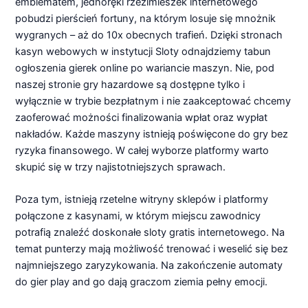
emblematem, jednoręki rzezimieszek internetowego
pobudzi pierścień fortuny, na którym losuje się mnożnik
wygranych – aż do 10x obecnych trafień. Dzięki stronach
kasyn webowych w instytucji Sloty odnajdziemy tabun
ogłoszenia gierek online po wariancie maszyn. Nie, pod
naszej stronie gry hazardowe są dostępne tylko i
wyłącznie w trybie bezpłatnym i nie zaakceptować chcemy
zaoferować możności finalizowania wpłat oraz wypłat
nakładów. Każde maszyny istnieją poświęcone do gry bez
ryzyka finansowego. W całej wyborze platformy warto
skupić się w trzy najistotniejszych sprawach.
Poza tym, istnieją rzetelne witryny sklepów i platformy
połączone z kasynami, w którym miejscu zawodnicy
potrafią znaleźć doskonałe sloty gratis internetowego. Na
temat punterzy mają możliwość trenować i weselić się bez
najmniejszego zaryzykowania. Na zakończenie automaty
do gier play and go dają graczom ziemia pełny emocji.